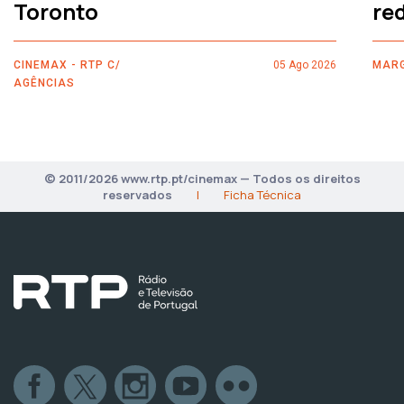
Toronto
re
CINEMAX - RTP C/
05 Ago 2026
MARG
AGÊNCIAS
© 2011/2026 www.rtp.pt/cinemax — Todos os direitos
reservados
|
Ficha Técnica