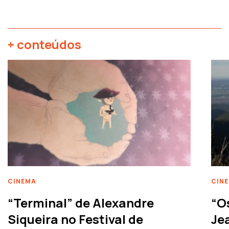
+ conteúdos
CINEMA
CIN
“Terminal” de Alexandre
“O
Siqueira no Festival de
Je