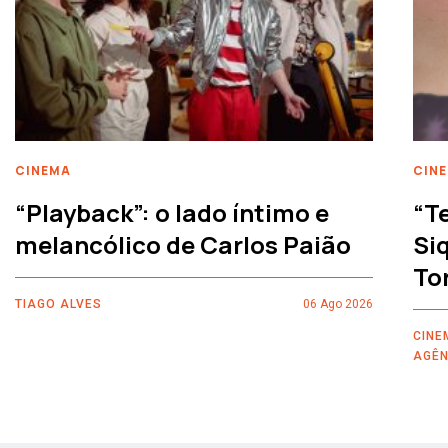
CINEMA
CIN
“Playback”: o lado íntimo e
“T
melancólico de Carlos Paião
Siq
To
TIAGO ALVES
06 Ago 2026
CINE
AGÊN