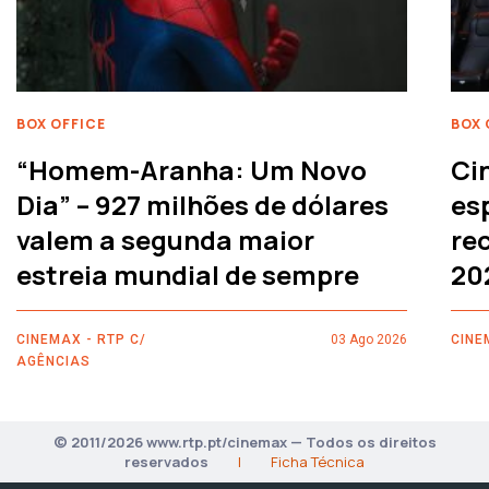
BOX OFFICE
BOX 
“Homem-Aranha: Um Novo
Ci
Dia” – 927 milhões de dólares
es
valem a segunda maior
rec
estreia mundial de sempre
20
CINEMAX - RTP C/
03 Ago 2026
CINE
AGÊNCIAS
© 2011/2026 www.rtp.pt/cinemax — Todos os direitos
reservados
|
Ficha Técnica