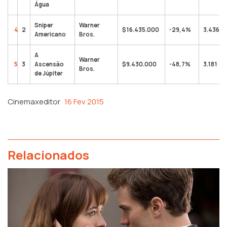
Água
Sniper
Warner
4
2
$16.435.000
-29,4%
3.436
Americano
Bros.
A
Warner
5
3
Ascensão
$9.430.000
-48,7%
3.181
Bros.
de Júpiter
Cinemaxeditor
16 Fev 2015
Relacionados