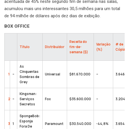
acentuada de 45% neste segundo fim de semana nas salas,
acumulou mais uns interessantes 30,5 milhões para um total
de 94 milhõe de dólares após dez dias de exibição.
BOX OFFICE
Receita do
Variação
# de
Título
Distribuidor
fim-de-
(%)
Cópias
semana ($)
As
Cinquentas
1
–
Universal
$81.670.000
–
3.646
Sombras de
Grey
Kingsman:
2
–
Serviços
Fox
$35.600.000
–
3.204
Secretos
SpongeBob:
Esponja
3
1
Paramount
$30.540.000
-44,8%
3.654
Fora De