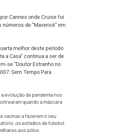
 por Cannes onde Cruise foi
s números de "Maverick" em
quarta melhor deste período
a a Casa" continua a ser de
em-se "Doutor Estranho no
 "007: Sem Tempo Para
s a evolução da pandemia nos
s estrearam quando a máscara
s vacinas a fazerem o seu
tório, os estádios de futebol
milhares aos pólos