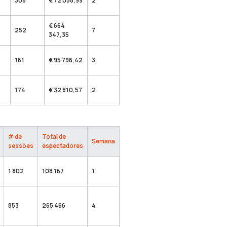
308
€ 72 058,99
2
€ 664
252
7
347,35
161
€ 95 796,42
3
174
€ 32 810,57
2
# de
Total de
Semana
sessões
espectadores
1 802
108 167
1
853
265 466
4