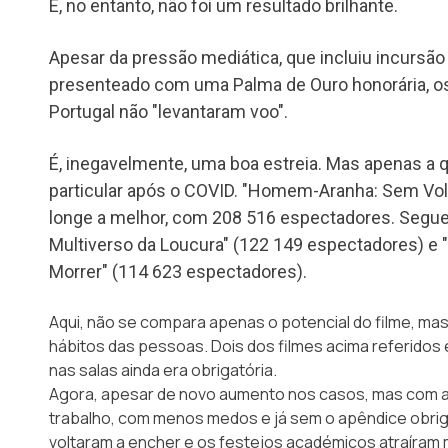
E, no entanto, não foi um resultado brilhante.
Apesar da pressão mediática, que incluiu incursão
presenteado com uma Palma de Ouro honorária, o
Portugal não "levantaram voo".
É, inegavelmente, uma boa estreia. Mas apenas a 
particular após o COVID. "Homem-Aranha: Sem Volt
longe a melhor, com 208 516 espectadores. Segu
Multiverso da Loucura" (122 149 espectadores) e
Morrer" (114 623 espectadores).
Aqui, não se compara apenas o potencial do filme, ma
hábitos das pessoas. Dois dos filmes acima referido
nas salas ainda era obrigatória.
Agora, apesar de novo aumento nos casos, mas com a
trabalho, com menos medos e já sem o apêndice obriga
voltaram a encher e os festejos académicos atraíram 