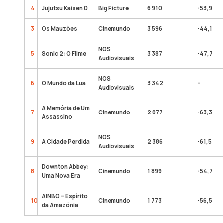
4
Jujutsu Kaisen 0
Big Picture
6 910
-53,9
3
Os Mauzões
Cinemundo
3 596
-44,1
NOS
5
Sonic 2: O Filme
3 387
-47,7
Audiovisuais
NOS
6
O Mundo da Lua
3 342
–
Audiovisuais
A Memória de Um
7
Cinemundo
2 877
-63,3
Assassino
NOS
9
A Cidade Perdida
2 386
-61,5
Audiovisuais
Downton Abbey:
8
Cinemundo
1 899
-54,7
Uma Nova Era
AINBO – Espírito
10
Cinemundo
1 773
-56,5
da Amazónia