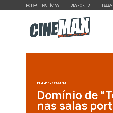
Saltar para o conteúdo principal
NOTÍCIAS
DESPORTO
TELEV
FIM-DE-SEMANA
Domínio de “T
nas salas por