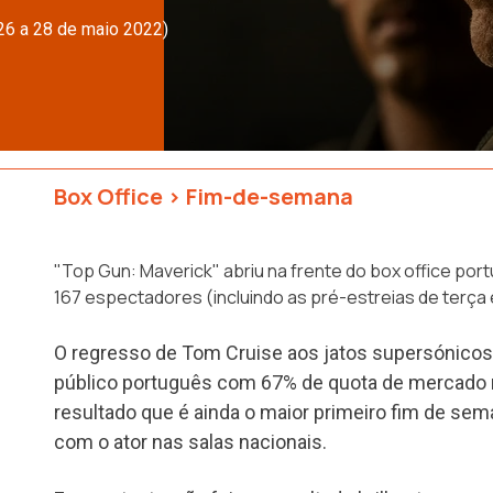
26 a 28 de maio 2022)
Box Office
>
Fim-de-semana
"Top Gun: Maverick" abriu na frente do box office por
167 espectadores (incluindo as pré-estreias de terça e
O regresso de Tom Cruise aos jatos supersónicos
público português com 67% de quota de mercado 
resultado que é ainda o maior primeiro fim de se
com o ator nas salas nacionais.