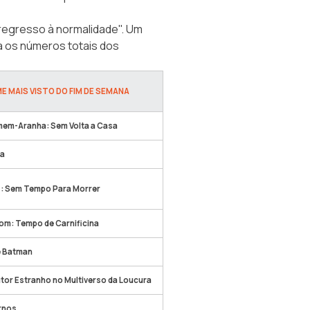
"regresso à normalidade". Um
a os números totais dos
ME MAIS VISTO DO FIM DE SEMANA
em-Aranha: Sem Volta a Casa
a
: Sem Tempo Para Morrer
om: Tempo de Carnificina
 Batman
tor Estranho no Multiverso da Loucura
rnos