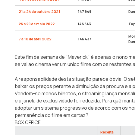
21 a 24 de outubro 2021
147 949
Dun
26 a 29 de maio 2022
146 643
Top
Mon
7 a 10 de abril 2022
146 437
Dum
Este fim de semana de "Maverick" é apenas o nono mel
se vai ao cinema ver um único filme com os restantes
A responsabilidade desta situação parece óbvia. O set
baixar os preços perante a diminuição da procura e a
Vendem-se menos bilhetes, o streaming lança mensal
e a janela de exclusividade foi reduzida. Para quê man
adoptar um sistema progressivo de acordo com os ho
permanência do filme em cartaz?
BOX OFFICE
Receita