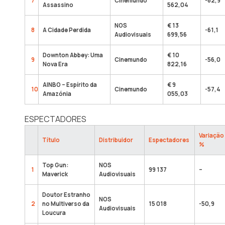
7
Cinemundo
-62,9
Assassino
562,04
NOS
€ 13
8
A Cidade Perdida
-61,1
Audiovisuais
699,56
Downton Abbey: Uma
€ 10
9
Cinemundo
-56,0
Nova Era
822,16
AINBO – Espírito da
€ 9
10
Cinemundo
-57,4
Amazónia
055,03
ESPECTADORES
Variação
Título
Distribuidor
Espectadores
%
Top Gun:
NOS
1
99 137
–
Maverick
Audiovisuais
Doutor Estranho
NOS
2
no Multiverso da
15 018
-50,9
Audiovisuais
Loucura