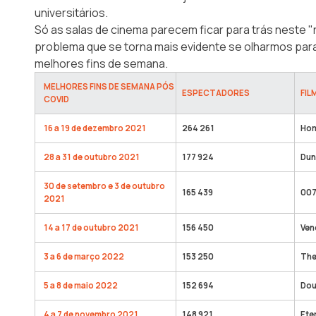
universitários.
Só as salas de cinema parecem ficar para trás neste 
problema que se torna mais evidente se olharmos par
melhores fins de semana.
MELHORES FINS DE SEMANA PÓS
ESPECTADORES
FIL
COVID
16 a 19 de dezembro 2021
264 261
Hom
28 a 31 de outubro 2021
177 924
Dun
30 de setembro e 3 de outubro
165 439
007
2021
14 a 17 de outubro 2021
156 450
Ven
3 a 6 de março 2022
153 250
The
5 a 8 de maio 2022
152 694
Dou
4 a 7 de novembro 2021
148 921
Ete