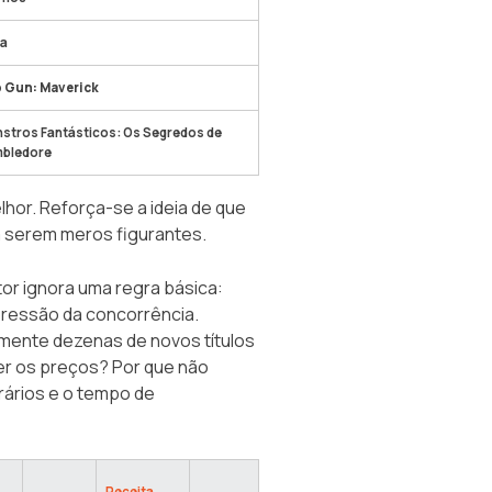
a
 Gun: Maverick
stros Fantásticos: Os Segredos de
bledore
hor. Reforça-se a ideia de que
 a serem meros figurantes.
or ignora uma regra básica:
 pressão da concorrência.
mente dezenas de novos títulos
ter os preços? Por que não
rários e o tempo de
Receita