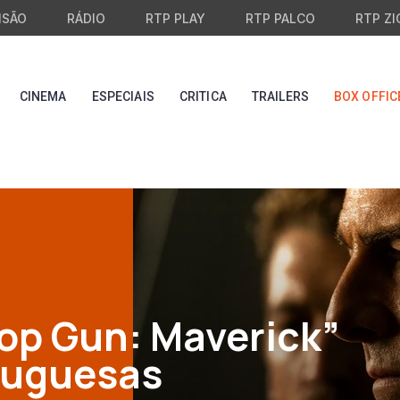
ISÃO
RÁDIO
RTP PLAY
RTP PALCO
RTP ZI
CINEMA
ESPECIAIS
CRITICA
TRAILERS
BOX OFFIC
op Gun: Maverick”
tuguesas