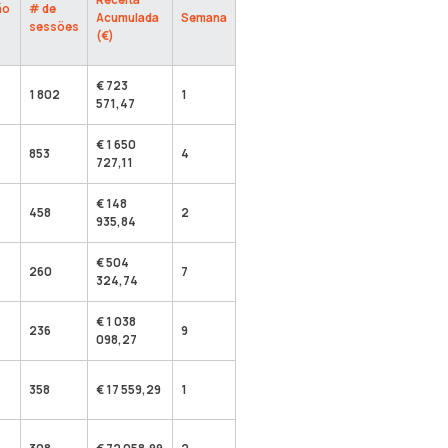
ão
# de
Acumulada
Semana
sessões
(€)
€ 723
1 802
1
571,47
€ 1 650
853
4
727,11
€ 148
458
2
935,84
€ 504
260
7
324,74
€ 1 038
236
9
098,27
358
€ 17 559,29
1