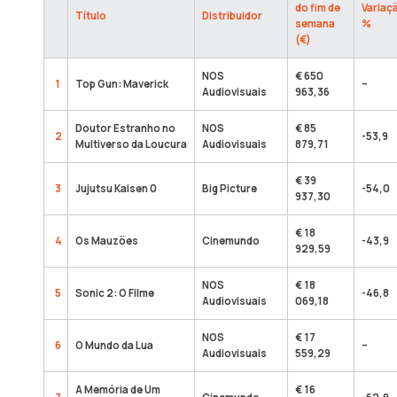
do fim de
Variaç
Título
Distribuidor
semana
%
(€)
NOS
€ 650
1
Top Gun: Maverick
–
Audiovisuais
963,36
Doutor Estranho no
NOS
€ 85
2
-53,9
Multiverso da Loucura
Audiovisuais
879,71
€ 39
3
Jujutsu Kaisen 0
Big Picture
-54,0
937,30
€ 18
4
Os Mauzões
Cinemundo
-43,9
929,59
NOS
€ 18
5
Sonic 2: O Filme
-46,8
Audiovisuais
069,18
NOS
€ 17
6
O Mundo da Lua
–
Audiovisuais
559,29
A Memória de Um
€ 16