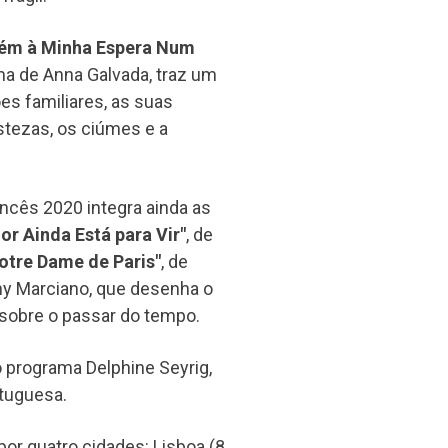
uém à Minha Espera Num
a de Anna Galvada, traz um
s familiares, as suas
istezas, os ciúmes e a
ncês 2020 integra ainda as
or Ainda Está para Vir"
, de
otre Dame de Paris"
, de
ony Marciano, que desenha o
 sobre o passar do tempo.
 programa Delphine Seyrig,
tuguesa.
or quatro cidades: Lisboa (8