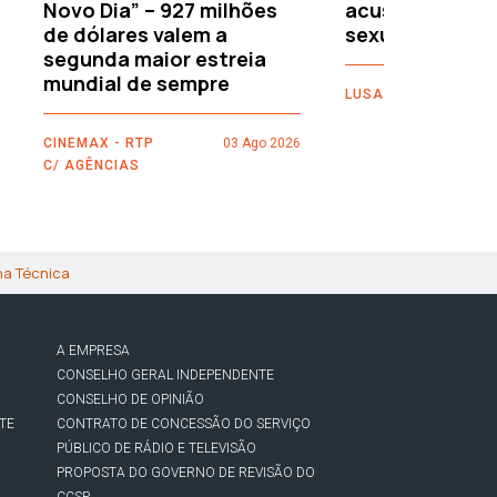
Novo Dia” – 927 milhões
acusações de 
de dólares valem a
sexuais
segunda maior estreia
mundial de sempre
LUSA
CINEMAX - RTP
03 Ago 2026
C/ AGÊNCIAS
ha Técnica
A EMPRESA
CONSELHO GERAL INDEPENDENTE
CONSELHO DE OPINIÃO
TE
CONTRATO DE CONCESSÃO DO SERVIÇO
PÚBLICO DE RÁDIO E TELEVISÃO
PROPOSTA DO GOVERNO DE REVISÃO DO