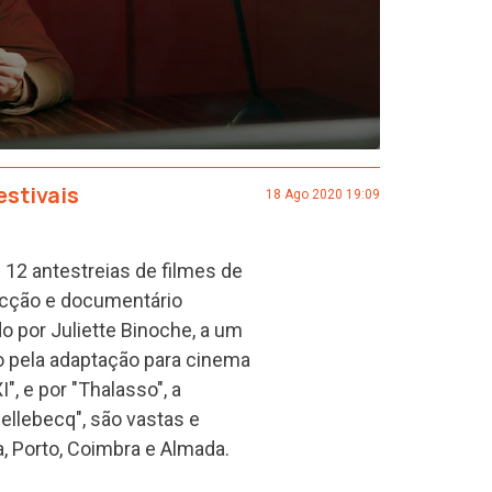
estivais
18 Ago 2020 19:09
12 antestreias de filmes de
ficção e documentário
o por Juliette Binoche, a um
do pela adaptação para cinema
", e por "Thalasso", a
llebecq", são vastas e
, Porto, Coimbra e Almada.