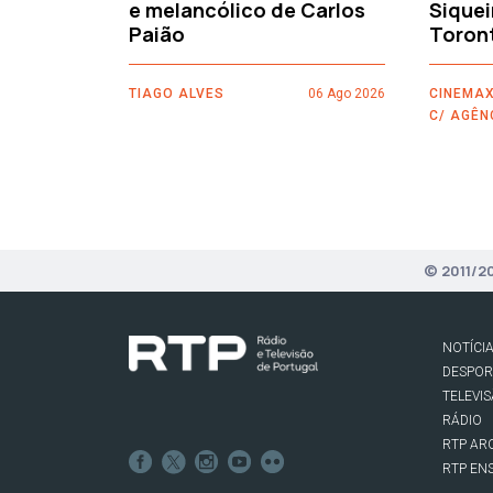
e melancólico de Carlos
Siquei
Paião
Toron
TIAGO ALVES
06 Ago 2026
CINEMAX
C/ AGÊN
© 2011/2
NOTÍCI
DESPO
TELEVI
RÁDIO
RTP AR
RTP EN