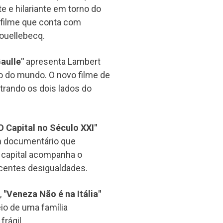
te e hilariante em torno do
 filme que conta com
Houellebecq.
aulle"
apresenta Lambert
o do mundo. O novo filme de
trando os dois lados do
O Capital no Século XXI"
um documentário que
 capital acompanha o
scentes desigualdades.
,
"Veneza Não é na Itália"
io de uma família
frágil.