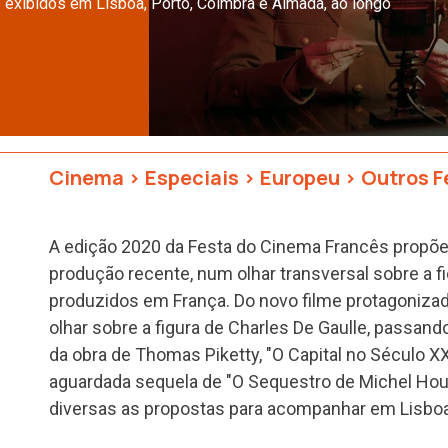
 exibidos em Lisboa, Porto, Coimbra e Almada, ao longo
Cinema
>
Especiais
>
Europeu
>
Outros F
A edição 2020 da Festa do Cinema Francês propõe 
produção recente, num olhar transversal sobre a 
produzidos em França. Do novo filme protagonizad
olhar sobre a figura de Charles De Gaulle, passan
da obra de Thomas Piketty, "O Capital no Século XXI
aguardada sequela de "O Sequestro de Michel Houe
diversas as propostas para acompanhar em Lisboa