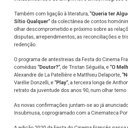
Também com ligação à literatura,
"Queria ter Alg
Sítio Qualquer"
da colectânea de contos homónim
olhar descomprometido e próximo sobre as relaçõe
disputas, arrependimentos, as reconciliações e tr
redenção.
O programa de antestreias da Festa do Cinema Fra
comédias
"Doutor?"
, de Tristan Séguéla, e
"O Melh
Alexandre de La Patellière e Matthieu Delaporte,
"N
Varélie Donzelli, e
"Play"
, a terceira longa de Anth
retrato da juventude dos anos 90, num olhar terno
As novas confirmações juntam-se ao já anunciado
Insubmusa, coprogramado com a Cinemateca Por
A edição 2020 da Festa do Cinema Francês passa p