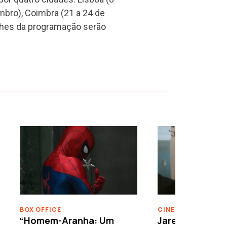
mbro), Coimbra (21 a 24 de
alhes da programação serão
›
BOX OFFICE
CINEMA
“Homem-Aranha: Um
Jared Leto reje