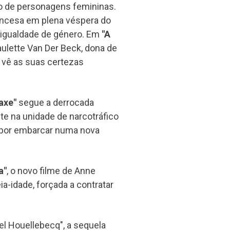
ão de personagens femininas.
francesa em plena véspera do
 igualdade de género. Em
"A
Paulette Van Der Beck, dona de
 vê as suas certezas
axe"
segue a derrocada
ete na unidade de narcotráfico
a por embarcar numa nova
a"
, o novo filme de Anne
ia-idade, forçada a contratar
l Houellebecq", a sequela