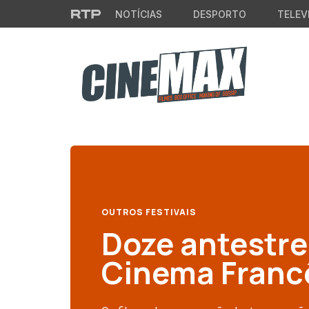
Saltar para o conteúdo principal
NOTÍCIAS
DESPORTO
TELEV
OUTROS FESTIVAIS
Doze antestre
Cinema Franc