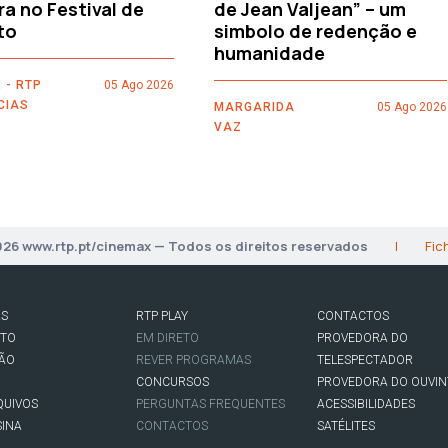
ra no Festival de
de Jean Valjean” – um
to
simbolo de redenção e
humanidade
 - RTP
05 Ago 2026
CIAS
MARGARIDA
05 Ago 2026
VAZ
026 www.rtp.pt/cinemax — Todos os direitos reservados
|
Fic
AS
RTP PLAY
CONTACTOS
RTO
EM DIRETO
PROVEDORA DO
SÃO
REVER PROGRAMAS
TELESPECTADOR
CONCURSOS
PROVEDORA DO OUVIN
QUIVOS
PERGUNTAS FREQUENTES
ACESSIBILIDADES
SINA
CONTACTOS
SATÉLITES