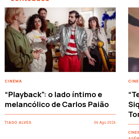
CINEMA
CIN
“Playback”: o lado íntimo e
“T
melancólico de Carlos Paião
Siq
To
TIAGO ALVES
06 Ago 2026
CINE
AGÊN