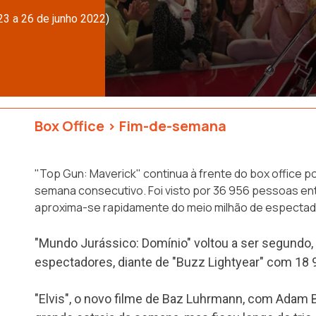
23 a 26 de junho 2022)
Box Office
>
Fim-de-semana
"Top Gun: Maverick" continua à frente do box office po
semana consecutivo. Foi visto por 36 956 pessoas ent
aproxima-se rapidamente do meio milhão de espectad
"Mundo Jurássico: Domínio" voltou a ser segundo
espectadores, diante de "Buzz Lightyear" com 18 
"Elvis", o novo filme de Baz Luhrmann, com Adam B