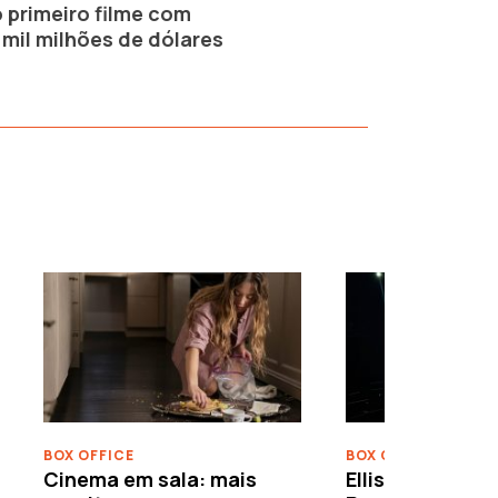
 primeiro filme com
 mil milhões de dólares
›
BOX OFFICE
BOX OFFICE
Cinema em sala: mais
Ellison leva o c