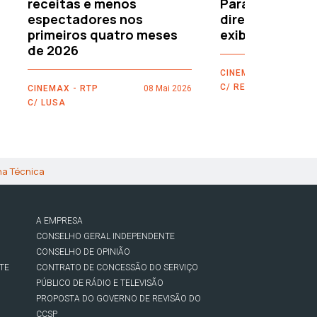
receitas e menos
Paramount–War
espectadores nos
directamente 
primeiros quatro meses
exibidores
de 2026
CINEMAX - RTP
C/ REUTERS
CINEMAX - RTP
08 Mai 2026
C/ LUSA
ha Técnica
A EMPRESA
CONSELHO GERAL INDEPENDENTE
CONSELHO DE OPINIÃO
TE
CONTRATO DE CONCESSÃO DO SERVIÇO
PÚBLICO DE RÁDIO E TELEVISÃO
PROPOSTA DO GOVERNO DE REVISÃO DO
CCSP