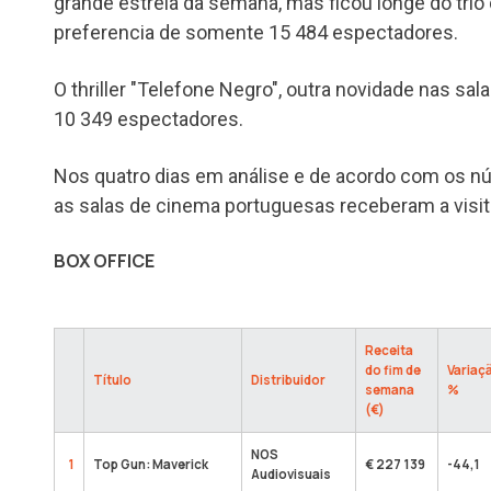
grande estreia da semana, mas ficou longe do trio
preferencia de somente 15 484 espectadores.
O thriller "Telefone Negro", outra novidade nas sal
10 349 espectadores.
Nos quatro dias em análise e de acordo com os n
as salas de cinema portuguesas receberam a visi
BOX OFFICE
Receita
do fim de
Variaç
Título
Distribuidor
semana
%
(€)
NOS
1
Top Gun: Maverick
€ 227 139
-44,1
Audiovisuais