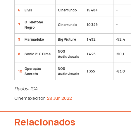
6
Elvis
Cinemundo
15 484
–
O Telefone
7
Cinemundo
10 349
–
Negro
9
Marmaduke
Big Picture
1 492
-52,4
NOS
8
Sonic 2: O Filme
1 425
-50,1
Audiovisuais
Operação
NOS
10
1 355
-63,0
Secreta
Audiovisuais
Dados: ICA
Cinemaxeditor
28 Jun 2022
Relacionados