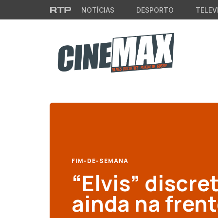
Saltar para o conteúdo principal
NOTÍCIAS
DESPORTO
TELEV
FIM-DE-SEMANA
“Elvis” discre
ainda na fren