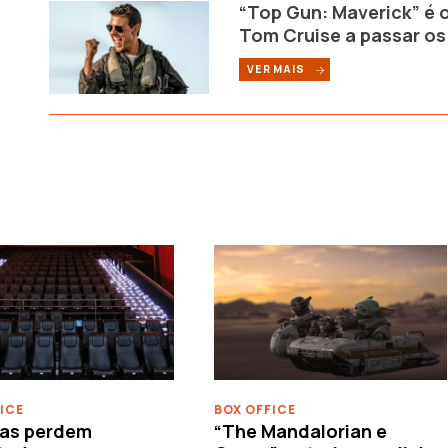
“Top Gun: Maverick” é o
Tom Cruise a passar os
VER MAIS
ICE
BOX OFFICE
as perdem
“The Mandalorian e