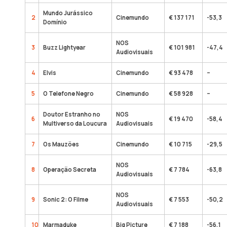
Mundo Jurássico
2
Cinemundo
€ 137 171
-53,3
Domínio
NOS
3
Buzz Lightyear
€ 101 981
-47,4
Audiovisuais
4
Elvis
Cinemundo
€ 93 478
–
5
O Telefone Negro
Cinemundo
€ 58 928
–
Doutor Estranho no
NOS
6
€ 19 470
-58,4
Multiverso da Loucura
Audiovisuais
7
Os Mauzões
Cinemundo
€ 10 715
-29,5
NOS
8
Operação Secreta
€ 7 784
-63,8
Audiovisuais
NOS
9
Sonic 2: O Filme
€ 7 553
-50,2
Audiovisuais
10
Marmaduke
Big Picture
€ 7 188
-56,1