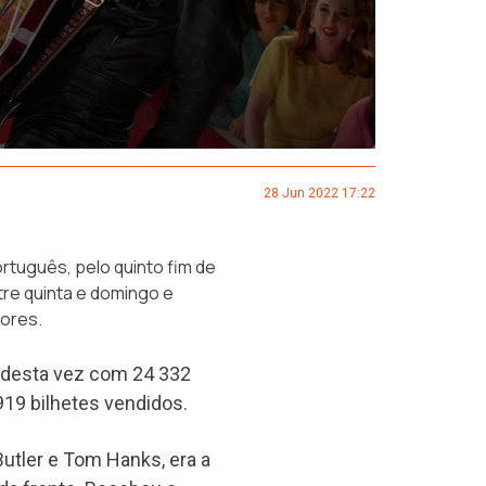
28 Jun 2022 17:22
rtuguês, pelo quinto fim de
re quinta e domingo e
ores.
, desta vez com 24 332
919 bilhetes vendidos.
utler e Tom Hanks, era a