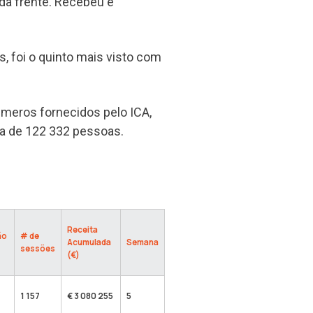
 da frente. Recebeu e
as, foi o quinto mais visto com
úmeros fornecidos pelo ICA,
ta de 122 332 pessoas.
Receita
ão
# de
Acumulada
Semana
sessões
(€)
1 157
€ 3 080 255
5