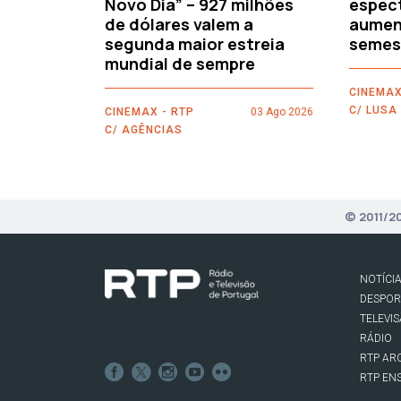
Novo Dia” – 927 milhões
espec
de dólares valem a
aument
segunda maior estreia
semes
mundial de sempre
CINEMAX
C/ LUSA
CINEMAX - RTP
03 Ago 2026
C/ AGÊNCIAS
© 2011/2
NOTÍCI
DESPO
TELEVI
RÁDIO
RTP AR
RTP EN