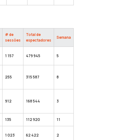
# de
Total de
Semana
sessões
espectadores
1 157
479 945
5
255
315 587
8
912
168 544
3
135
112 920
11
1 023
62 422
2