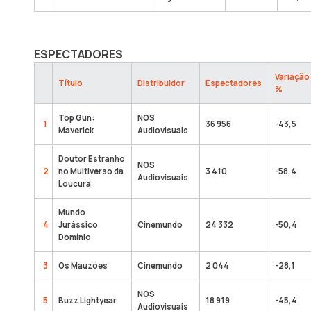
ESPECTADORES
Variação
Título
Distribuidor
Espectadores
%
Top Gun:
NOS
1
36 956
-43,5
Maverick
Audiovisuais
Doutor Estranho
NOS
2
no Multiverso da
3 410
-58,4
Audiovisuais
Loucura
Mundo
4
Jurássico
Cinemundo
24 332
-50,4
Domínio
3
Os Mauzões
Cinemundo
2 044
-28,1
NOS
5
Buzz Lightyear
18 919
-45,4
Audiovisuais