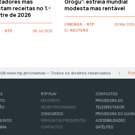
tadores mas
Grogu”: estreia mundial
am receitas no 1.º
modesta mas rentável
tre de 2026
CINEMAX - RTP
26 Mai 2026
C/ REUTERS
 - RTP
08 Jul 2026
026 www.rtp.pt/cinemax — Todos os direitos reservados
|
Fic
AS
RTP PLAY
CONTACTOS
RTO
EM DIRETO
PROVEDORA DO
SÃO
REVER PROGRAMAS
TELESPECTADOR
CONCURSOS
PROVEDORA DO OUVIN
QUIVOS
PERGUNTAS FREQUENTES
ACESSIBILIDADES
SINA
CONTACTOS
SATÉLITES