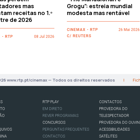
tadores mas
Grogu”: estreia mundial
am receitas no 1.º
modesta mas rentável
tre de 2026
CINEMAX - RTP
26 Mai 2026
C/ REUTERS
 - RTP
08 Jul 2026
026 www.rtp.pt/cinemax — Todos os direitos reservados
|
Fic
AS
RTP PLAY
CONTACTOS
RTO
EM DIRETO
PROVEDORA DO
SÃO
REVER PROGRAMAS
TELESPECTADOR
CONCURSOS
PROVEDORA DO OUVIN
QUIVOS
PERGUNTAS FREQUENTES
ACESSIBILIDADES
SINA
CONTACTOS
SATÉLITES