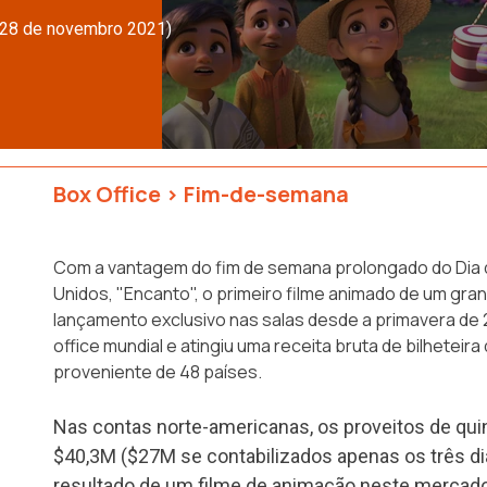
a 28 de novembro 2021)
Box Office
>
Fim-de-semana
Com a vantagem do fim de semana prolongado do Dia 
Unidos, "Encanto", o primeiro filme animado de um gra
lançamento exclusivo nas salas desde a primavera de
office mundial e atingiu uma receita bruta de bilheteir
proveniente de 48 países.
Nas contas norte-americanas, os proveitos de qu
$40,3M ($27M se contabilizados apenas os três dia
resultado de um filme de animação neste mercad