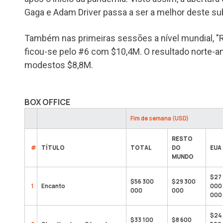
Gaga e Adam Driver passa a ser a melhor deste su
Também nas primeiras sessões a nível mundial, "Re
ficou-se pelo #6 com $10,4M. O resultado norte-a
modestos $8,8M.
BOX OFFICE
Fim de semana (USD)
RESTO
#
TÍTULO
TOTAL
DO
EUA
MUNDO
$27
$56 300
$29 300
1
Encanto
000
000
000
000
$24
$33 100
$8 600