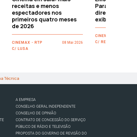
receitas e menos
Paramount–War
espectadores nos
directamente 
primeiros quatro meses
exibidores
de 2026
CINEMAX - RTP
C/ REUTERS
CINEMAX - RTP
08 Mai 2026
C/ LUSA
ha Técnica
A EMPRESA
CONSELHO GERAL INDEPENDENTE
CONSELHO DE OPINIÃO
TE
CONTRATO DE CONCESSÃO DO SERVIÇO
PÚBLICO DE RÁDIO E TELEVISÃO
PROPOSTA DO GOVERNO DE REVISÃO DO