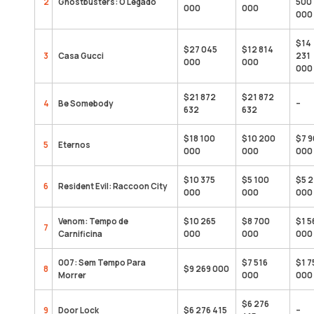
2
Ghostbusters: O Legado
500
000
000
000
$14
$27 045
$12 814
3
Casa Gucci
231
000
000
000
$21 872
$21 872
4
Be Somebody
–
632
632
$18 100
$10 200
$7 
5
Eternos
000
000
000
$10 375
$5 100
$5 2
6
Resident Evil: Raccoon City
000
000
000
Venom: Tempo de
$10 265
$8 700
$1 5
7
Carnificina
000
000
000
007: Sem Tempo Para
$7 516
$1 7
8
$9 269 000
Morrer
000
000
$6 276
9
Door Lock
$6 276 415
–