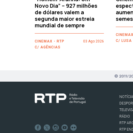
Novo Dia” – 927 milhões
espec
de dólares valem a
aument
segunda maior estreia
semes
mundial de sempre
CINEMAX
C/ LUSA
CINEMAX - RTP
03 Ago 2026
C/ AGÊNCIAS
© 2011/2
NOTÍCI
DESPO
TELEVI
RÁDIO
RTP AR
RTP EN