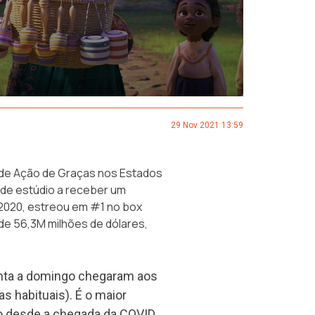
29 Nov 2021 13:59
de Ação de Graças nos Estados
nde estúdio a receber um
 2020, estreou em #1 no box
a de 56,3M milhões de dólares,
inta a domingo chegaram aos
s habituais). É o maior
o desde a chegada da COVID.