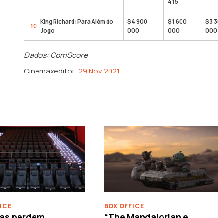
415
King Richard: Para Além do
$4 900
$1 600
$3 
10
Jogo
000
000
000
Dados: ComScore
Cinemaxeditor
29 Nov 2021
ICE
BOX OFFICE
as perdem
“The Mandalorian e