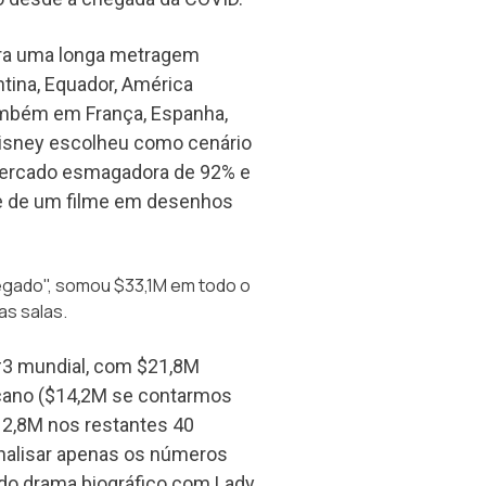
ara uma longa metragem
tina, Equador, América
 também em França, Espanha,
 Disney escolheu como cenário
 mercado esmagadora de 92% e
re de um filme em desenhos
gado", somou $33,1M em todo o
s salas.
 #3 mundial, com $21,8M
icano ($14,2M se contarmos
12,8M nos restantes 40
analisar apenas os números
a do drama biográfico com Lady