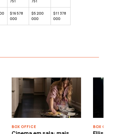
751
751
300
$16 578
$5 200
$11 378
000
000
000
›
BOX OFFICE
BOX OFFICE
Cinema em sala: mais
Ellison leva o c