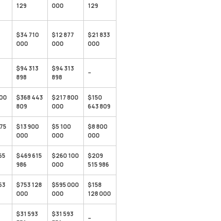
129
000
129
$34 710
$12 877
$21 833
000
000
000
$94 313
$94 313
–
898
898
900
$368 443
$217 800
$150
809
000
643 809
75
$13 900
$5 100
$8 800
000
000
000
65
$469 615
$260 100
$209
986
000
515 986
53
$753 128
$595 000
$158
000
000
128 000
$31 593
$31 593
–