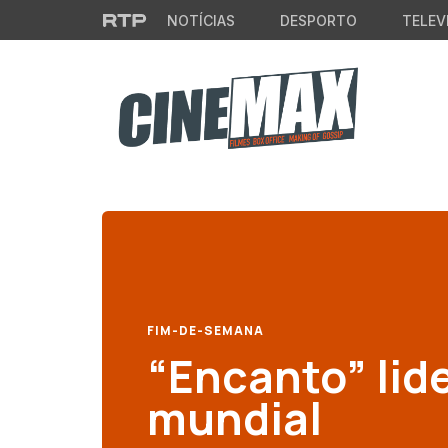
Saltar para o conteúdo principal
NOTÍCIAS
DESPORTO
TELEV
FIM-DE-SEMANA
“Encanto” lide
mundial