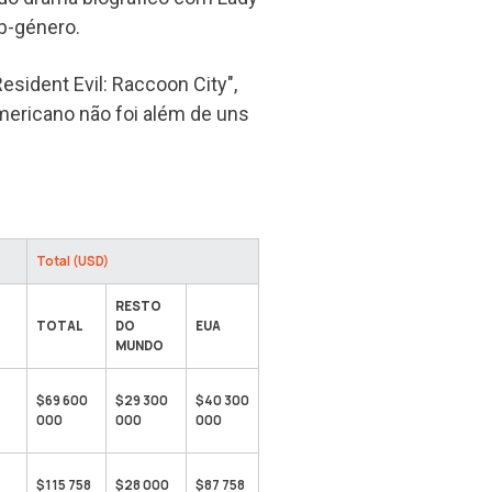
b-género.
sident Evil: Raccoon City",
mericano não foi além de uns
Total (USD)
RESTO
TOTAL
DO
EUA
MUNDO
$69 600
$29 300
$40 300
000
000
000
$115 758
$28 000
$87 758