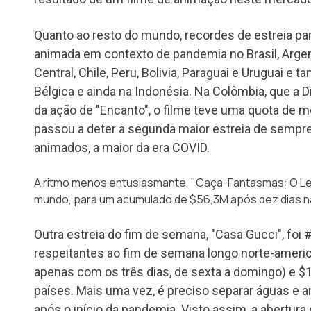
Quanto ao resto do mundo, recordes de estreia p
animada em contexto de pandemia no Brasil, Argen
Central, Chile, Peru, Bolivia, Paraguai e Uruguai e
Bélgica e ainda na Indonésia. Na Colômbia, que a
da ação de "Encanto", o filme teve uma quota de
passou a deter a segunda maior estreia de semp
animados, a maior da era COVID.
A ritmo menos entusiasmante, "Caça-Fantasmas: O Le
mundo, para um acumulado de $56,3M após dez dias na
Outra estreia do fim de semana, "Casa Gucci", foi
respeitantes ao fim de semana longo norte-amer
apenas com os três dias, de sexta a domingo) e $
países. Mais uma vez, é preciso separar águas e 
após o início da pandemia. Visto assim, a abertur