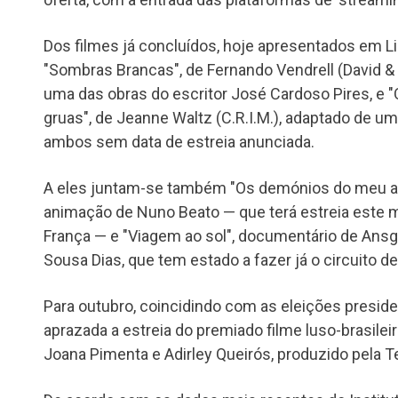
Dos filmes já concluídos, hoje apresentados em L
"Sombras Brancas", de Fernando Vendrell (David & Go
uma das obras do escritor José Cardoso Pires, e 
gruas", de Jeanne Waltz (C.R.I.M.), adaptado de u
ambos sem data de estreia anunciada.
A eles juntam-se também "Os demónios do meu a
animação de Nuno Beato — que terá estreia este m
França — e "Viagem ao sol", documentário de Ans
Sousa Dias, que tem estado a fazer já o circuito de
Para outubro, coincidindo com as eleições presiden
aprazada a estreia do premiado filme luso-brasile
Joana Pimenta e Adirley Queirós, produzido pela T