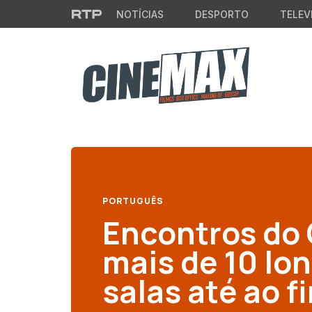
Saltar para o conteúdo principal
NOTÍCIAS
DESPORTO
TELEV
PORTUGUÊS
Encontros do
mais de 10 lo
salas até ao f