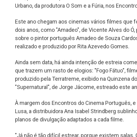
Urbano, da produtora O Som e a Fúria, nos Encont
Este ano chegam aos cinemas vários filmes que 
dois anos, como "Amadeo", de Vicente Alves do Ó, 
sobre o pintor português Amadeo de Souza Cardoso
realizado e produzido por Rita Azevedo Gomes.
Ainda sem data, há ainda intenção de estreia comer
que trazem um rasto de elogios: "Fogo Fátuo", fil
produzido pela Terratreme, exibido na Quinzena d
"Supernatural", de Jorge Jácome, estreado este a
À margem dos Encontros do Cinema Português, e 
Lusa, a distribuidora Ana Isabel Strindberg sublinh
planos de divulgação adaptados a cada filme.
"Já não é tão difícil estrear, porque existem salas