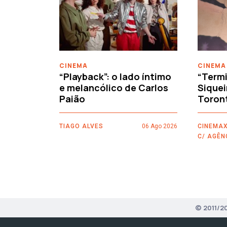
‹
CINEMA
CINEMA
“Playback”: o lado íntimo
“Termi
e melancólico de Carlos
Siquei
Paião
Toron
TIAGO ALVES
06 Ago 2026
CINEMAX
C/ AGÊN
© 2011/2