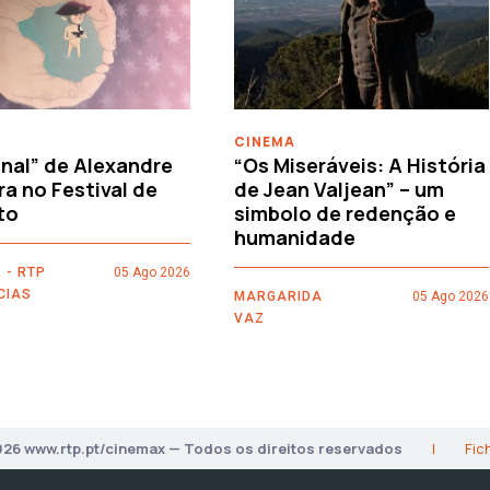
CINEMA
nal” de Alexandre
“Os Miseráveis: A História
ra no Festival de
de Jean Valjean” – um
to
simbolo de redenção e
humanidade
 - RTP
05 Ago 2026
CIAS
MARGARIDA
05 Ago 2026
VAZ
026 www.rtp.pt/cinemax — Todos os direitos reservados
|
Fic