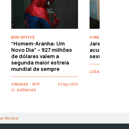
›
BOX OFFICE
CINEMA
“Homem-Aranha: Um
Jared Leto reje
Novo Dia” – 927 milhões
acusações de 
de dólares valem a
sexuais
segunda maior estreia
mundial de sempre
LUSA
CINEMAX - RTP
03 Ago 2026
C/ AGÊNCIAS
ha Técnica