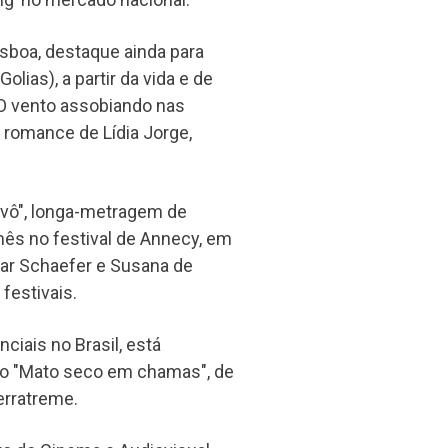
isboa, destaque ainda para
lias), a partir da vida e de
"O vento assobiando nas
m romance de Lídia Jorge,
vô", longa-metragem de
ês no festival de Annecy, em
gar Schaefer e Susana de
 festivais.
ciais no Brasil, está
iro "Mato seco em chamas", de
erratreme.