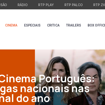
ISÃO
RÁDIO
RTP PLAY
RTP PALCO
RTP ZI
CINEMA
ESPECIAIS
CRITICA
TRAILERS
BOX OFFIC
 Cinema Português:
ngas nacionais nas
inal do ano