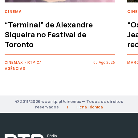
CINEMA
CIN
“Terminal” de Alexandre
“O
Siqueira no Festival de
Je
Toronto
re
CINEMAX - RTP C/
05 Ago 2026
MARG
AGÊNCIAS
© 2011/2026 www.rtp.pt/cinemax — Todos os direitos
reservados
|
Ficha Técnica