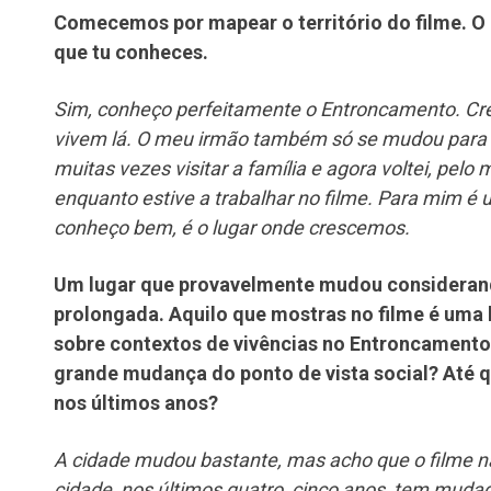
Comecemos por mapear o território do filme. O
que tu conheces.
Sim, conheço perfeitamente o Entroncamento. Cres
vivem lá. O meu irmão também só se mudou para L
muitas vezes visitar a família e agora voltei, pelo
enquanto estive a trabalhar no filme. Para mim é 
conheço bem, é o lugar onde crescemos.
Um lugar que provavelmente mudou considerand
prolongada. Aquilo que mostras no filme é uma h
sobre contextos de vivências no Entroncament
grande mudança do ponto de vista social? Até 
nos últimos anos?
A cidade mudou bastante, mas acho que o filme n
cidade, nos últimos quatro, cinco anos, tem mud