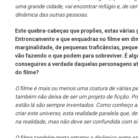
uma grande cidade, vai encontrar refúgio e, de cert
dinâmica das outras pessoas.
Este quebra-cabeças que propões, estas várias 
Entroncamento e que enquadras no filme em din
marginalidade, de pequenas traficâncias, pequ
vão fazendo o que podem para sobreviver. É algo
conseguires a verdade daquelas personagens at
do filme?
O filme é mais ou menos uma costura de várias p
também não deixa de ser um projeto de ficção. Po
estão lá são sempre inventados.
Como conheço as
criar este universo, esta realidade paralela que, d
na realidade, mas não deve ser confundida com si
O filme também tenta retratar a dinâmica entre a