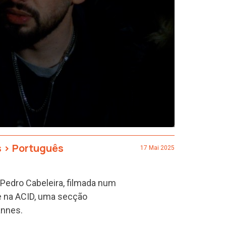
s
>
Português
17 Mai 2025
Pedro Cabeleira, filmada num
e na ACID, uma secção
annes.