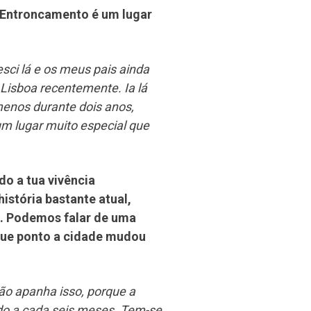
 Entroncamento é um lugar
ci lá e os meus pais ainda
isboa recentemente. Ia lá
 menos durante dois anos,
um lugar muito especial que
o a tua vivência
istória bastante atual,
o. Podemos falar de uma
que ponto a cidade mudou
ão apanha isso, porque a
ado a cada seis meses. Tem-se