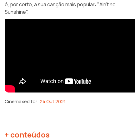
é, por certo, a sua canção mais popular: "Ain’t no
Sunshine".
Cinemaxeditor
24 Out 2021
+ conteúdos