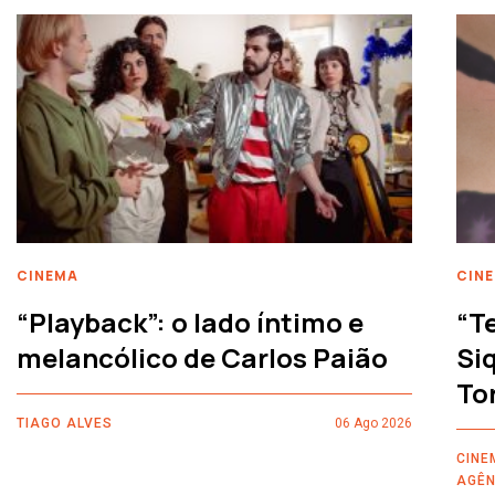
CINEMA
CIN
“Playback”: o lado íntimo e
“T
melancólico de Carlos Paião
Siq
To
TIAGO ALVES
06 Ago 2026
CINE
AGÊN