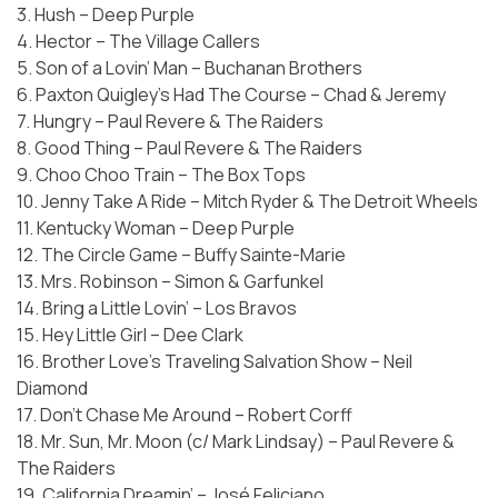
3. Hush – Deep Purple
4. Hector – The Village Callers
5. Son of a Lovin’ Man – Buchanan Brothers
6. Paxton Quigley’s Had The Course – Chad & Jeremy
7. Hungry – Paul Revere & The Raiders
8. Good Thing – Paul Revere & The Raiders
9. Choo Choo Train – The Box Tops
10. Jenny Take A Ride – Mitch Ryder & The Detroit Wheels
11. Kentucky Woman – Deep Purple
12. The Circle Game – Buffy Sainte-Marie
13. Mrs. Robinson – Simon & Garfunkel
14. Bring a Little Lovin’ – Los Bravos
15. Hey Little Girl – Dee Clark
16. Brother Love’s Traveling Salvation Show – Neil
Diamond
17. Don’t Chase Me Around – Robert Corff
18. Mr. Sun, Mr. Moon (c/ Mark Lindsay) – Paul Revere &
The Raiders
19. California Dreamin’ – José Feliciano