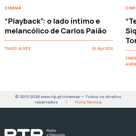
CINEMA
CIN
“Playback”: o lado íntimo e
“T
melancólico de Carlos Paião
Siq
To
TIAGO ALVES
06 Ago 2026
CINE
AGÊN
© 2011/2026 www.rtp.pt/cinemax — Todos os direitos
reservados
|
Ficha Técnica