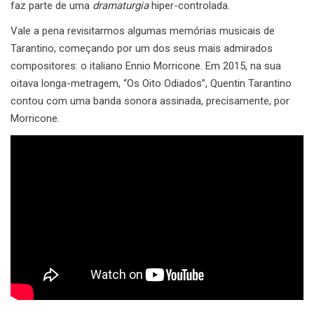
faz parte de uma
dramaturgia
hiper-controlada.
Vale a pena revisitarmos algumas memórias musicais de
Tarantino, começando por um dos seus mais admirados
compositores: o italiano Ennio Morricone. Em 2015, na sua
oitava longa-metragem, “Os Oito Odiados”, Quentin Tarantino
contou com uma banda sonora assinada, precisamente, por
Morricone.