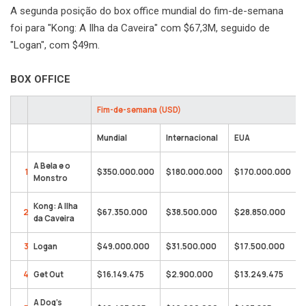
A segunda posição do box office mundial do fim-de-semana
foi para "Kong: A Ilha da Caveira" com $67,3M, seguido de
"Logan", com $49m.
BOX OFFICE
Fim-de-semana (USD)
Mundial
Internacional
EUA
A Bela e o
1
$350.000.000
$180.000.000
$170.000.000
Monstro
Kong: A Ilha
2
$67.350.000
$38.500.000
$28.850.000
da Caveira
3
Logan
$49.000.000
$31.500.000
$17.500.000
4
Get Out
$16.149.475
$2.900.000
$13.249.475
A Dog’s