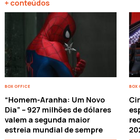
+ conteúdos
BOX OFFICE
BOX 
“Homem-Aranha: Um Novo
Ci
Dia” – 927 milhões de dólares
es
valem a segunda maior
rec
estreia mundial de sempre
20