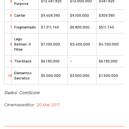
5
$12.487.825
$12.000.000
$487.825
Purpose
6
Cantar
$9.409.390
$9.100.000
$309.390
7
Fragmentado
$7.311.740
$6.800.000
$511.740
Lego
8
Batman: O
$7.100.000
$2.400.000
$4.700.000
Filme
9
The Shack
$6.130.000
–
$6.130.000
Elementos
10
$5.000.000
$3.500.000
$1.500.000
Secretos
Dados: ComScore
Cinemaxeditor
20 Mar 2017