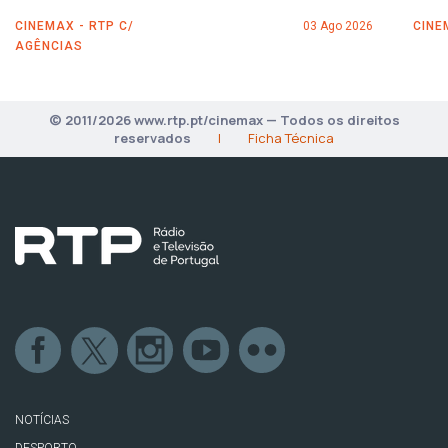
CINEMAX - RTP C/
03 Ago 2026
CINE
AGÊNCIAS
© 2011/2026 www.rtp.pt/cinemax — Todos os direitos
reservados
|
Ficha Técnica
NOTÍCIAS
DESPORTO