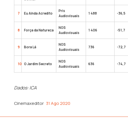
Pris
7
Eu Ainda Acredito
1 488
-36,5
Audiovisuais
NOS
8
Força da Natureza
1 406
-51,7
Audiovisuais
NOS
9
Bora Lá
736
-72,7
Audiovisuais
NOS
10
O Jardim Secreto
636
-74,7
Audiovisuais
Dados: ICA
Cinemaxeditor
31 Ago 2020