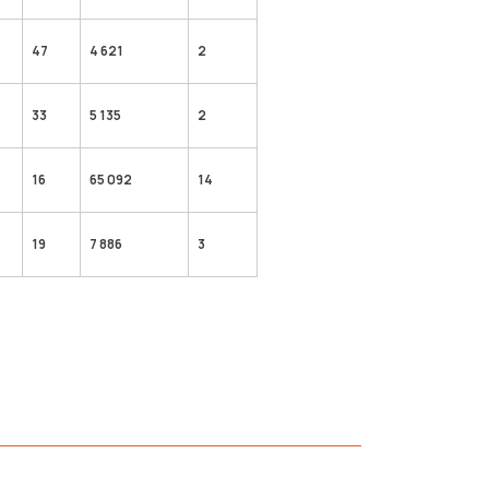
47
4 621
2
33
5 135
2
16
65 092
14
19
7 886
3