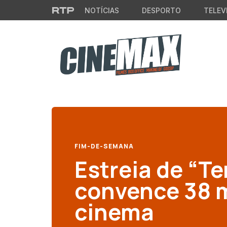
Saltar para o conteúdo principal
NOTÍCIAS
DESPORTO
TELEV
FIM-DE-SEMANA
Estreia de “T
convence 38 m
cinema