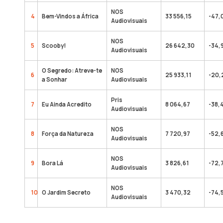
NOS
4
Bem-Vindos a África
33 556,15
-47,
Audiovisuais
NOS
5
Scooby!
26 642,30
-34,
Audiovisuais
O Segredo: Atreve-te
NOS
6
25 933,11
-20,
a Sonhar
Audiovisuais
Pris
7
Eu Ainda Acredito
8 064,67
-38,
Audiovisuais
NOS
8
Força da Natureza
7 720,97
-52,
Audiovisuais
NOS
9
Bora Lá
3 826,61
-72,
Audiovisuais
NOS
10
O Jardim Secreto
3 470,32
-74,
Audiovisuais