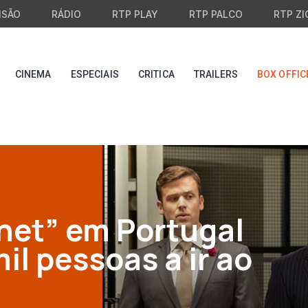
ISÃO
RÁDIO
RTP PLAY
RTP PALCO
RTP ZI
CINEMA
ESPECIAIS
CRITICA
TRAILERS
BOX OFFIC
enet” em Portugal
il pessoas a ir ao