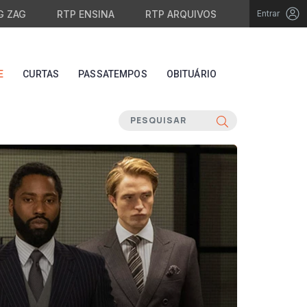
G ZAG
RTP ENSINA
RTP ARQUIVOS
Entrar
E
CURTAS
PASSATEMPOS
OBITUÁRIO