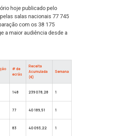
tório hoje publicado pelo
 pelas salas nacionais 77 745
aração com os 38 175
e a maior audiência desde a
Receita
ação
# de
Acumulada
Semana
ecrãs
(€)
148
239 078,28
1
77
40 189,51
1
83
40 093,22
1