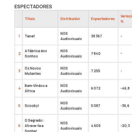
ESPECTADORES
Variaç
Título
Distribuidor
Espectadores
%
NOS
1
Tenet
38 367
-
Audiovisuais
A Fábrica dos
NOS
2
7 840
-
Sonhos
Audiovisuais
Os Novos
NOS
3
7 255
-
Mutantes
Audiovisuais
Bem-Vindos a
NOS
4
6 072
-46,8
África
Audiovisuais
NOS
5
Scooby!
5 087
-36,6
Audiovisuais
O Segredo:
NOS
6
Atreve-te a
4 609
-20,3
Audiovisuais
Sonhar