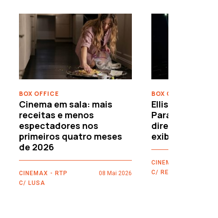
›
BOX OFFICE
BOX OFFICE
Cinema em sala: mais
Ellison leva o c
receitas e menos
Paramount–War
espectadores nos
directamente 
primeiros quatro meses
exibidores
de 2026
CINEMAX - RTP
C/ REUTERS
CINEMAX - RTP
08 Mai 2026
C/ LUSA