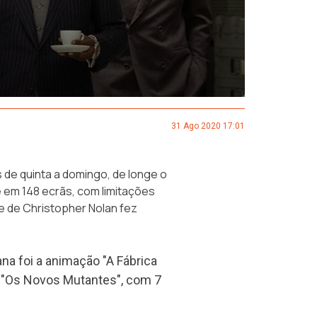
31 Ago 2020 17:01
de quinta a domingo, de longe o
e em 148 ecrãs, com limitações
e de Christopher Nolan fez
na foi a animação "A Fábrica
 "Os Novos Mutantes", com 7