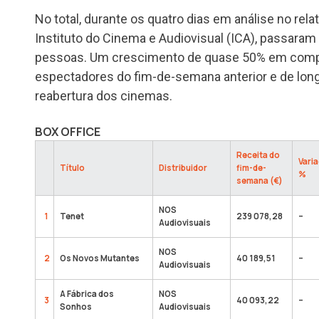
No total, durante os quatro dias em análise no rela
Instituto do Cinema e Audiovisual (ICA), passaram
pessoas. Um crescimento de quase 50% em comp
espectadores do fim-de-semana anterior e de long
reabertura dos cinemas.
BOX OFFICE
Receita do
Vari
Título
Distribuidor
fim-de-
%
semana (€)
NOS
1
Tenet
239 078,28
–
Audiovisuais
NOS
2
Os Novos Mutantes
40 189,51
–
Audiovisuais
A Fábrica dos
NOS
3
40 093,22
–
Sonhos
Audiovisuais