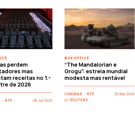
ICE
BOX OFFICE
as perdem
“The Mandalorian e
tadores mas
Grogu”: estreia mundial
am receitas no 1.º
modesta mas rentável
tre de 2026
CINEMAX - RTP
26 Mai 2026
C/ REUTERS
 - RTP
08 Jul 2026