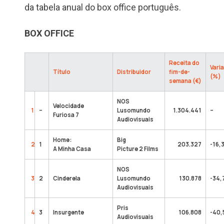
da tabela anual do box office português.
BOX OFFICE
Receita do
Vari
Título
Distribuidor
fim-de-
(%)
semana (€)
NOS
Velocidade
1
–
Lusomundo
1.304.441
–
Furiosa 7
Audiovisuais
Home:
Big
2
1
203.327
-16,
A Minha Casa
Picture 2 Films
NOS
3
2
Cinderela
Lusomundo
130.878
-34,
Audiovisuais
Pris
4
3
Insurgente
106.808
-40
Audiovisuais