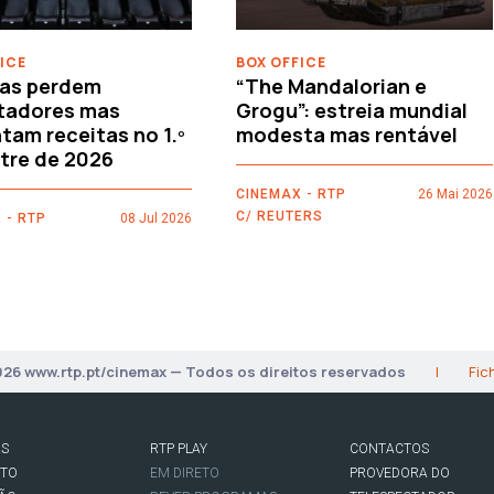
ICE
BOX OFFICE
as perdem
“The Mandalorian e
tadores mas
Grogu”: estreia mundial
am receitas no 1.º
modesta mas rentável
tre de 2026
CINEMAX - RTP
26 Mai 2026
C/ REUTERS
 - RTP
08 Jul 2026
026 www.rtp.pt/cinemax — Todos os direitos reservados
|
Fic
AS
RTP PLAY
CONTACTOS
RTO
EM DIRETO
PROVEDORA DO