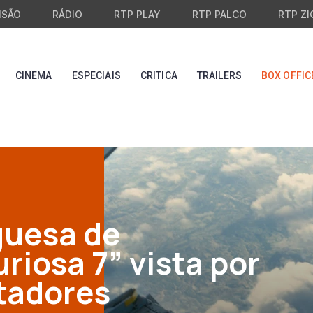
ISÃO
RÁDIO
RTP PLAY
RTP PALCO
RTP ZI
CINEMA
ESPECIAIS
CRITICA
TRAILERS
BOX OFFIC
guesa de
riosa 7” vista por
tadores