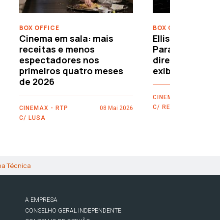
BOX OFFICE
BOX OFFICE
Cinema em sala: mais
Ellison leva o c
receitas e menos
Paramount–War
espectadores nos
directamente 
primeiros quatro meses
exibidores
de 2026
CINEMAX - RTP
C/ REUTERS
CINEMAX - RTP
08 Mai 2026
C/ LUSA
ha Técnica
A EMPRESA
CONSELHO GERAL INDEPENDENTE