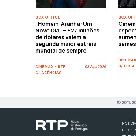
BOX OFFICE
BOX OFF
“Homem-Aranha: Um
Cinem
Novo Dia” – 927 milhões
espec
de dólares valem a
aument
segunda maior estreia
semes
mundial de sempre
CINEMAX
C/ LUSA
CINEMAX - RTP
03 Ago 2026
C/ AGÊNCIAS
© 2011/2
NOTÍCI
DESPO