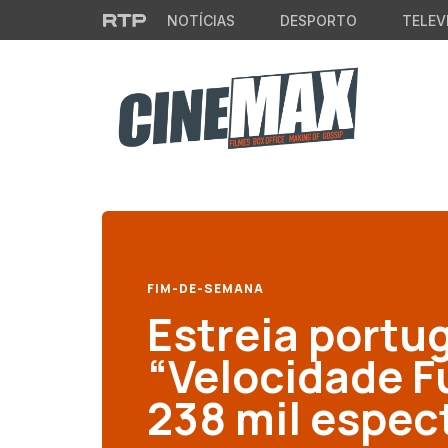
Saltar para o conteúdo principal
NOTÍCIAS
DESPORTO
TELEV
FIM-DE-SEMANA
Estreia portu
“Velocidade Fu
238 mil espec