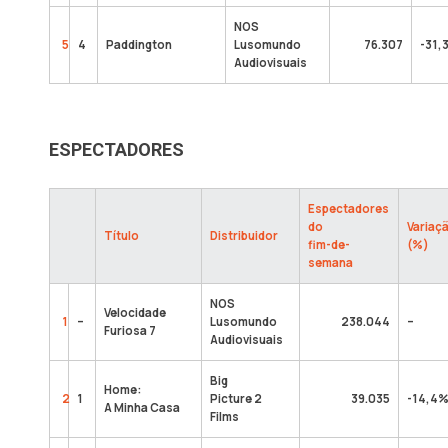
NOS
5
4
Paddington
Lusomundo
76.307
-31,
Audiovisuais
ESPECTADORES
Espectadores
do
Variaç
Título
Distribuidor
fim-de-
(%)
semana
NOS
Velocidade
1
–
Lusomundo
238.044
–
Furiosa 7
Audiovisuais
Big
Home:
2
1
Picture 2
39.035
-14,4
A Minha Casa
Films