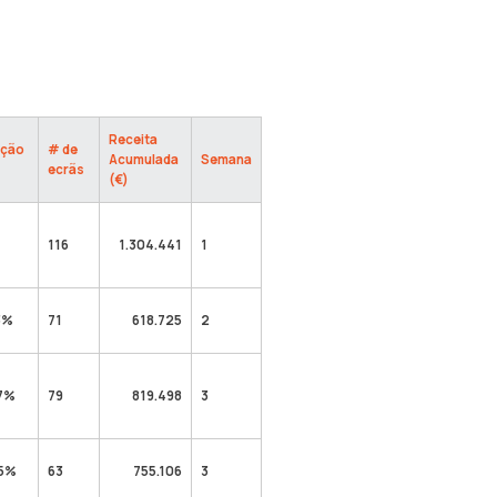
Receita
ação
# de
Acumulada
Semana
ecrãs
(€)
116
1.304.441
1
3%
71
618.725
2
7%
79
819.498
3
,5%
63
755.106
3