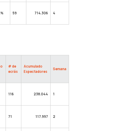
3%
59
714.306
4
ão
# de
Acumulado
Semana
ecrãs
Espectadores
116
238.044
1
%
71
117.997
2