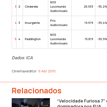
NOS
3
2
Cinderela
Lusomundo
25.933
-35,2
Audiovisuais
Pris
4
3
Insurgente
19.979
-39,4
Audiovisuais
NOS
5
4
Paddington
Lusomundo
15.819
-30,9
Audiovisuais
Dados: ICA
Cinemaxeditor
6 Abr 2015
Relacionados
“Velocidade Furiosa 7”
dominadora nos EUA