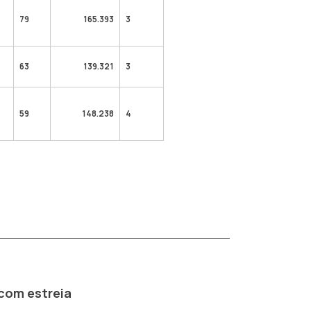
%
79
165.393
3
%
63
139.321
3
%
59
148.238
4
 com estreia