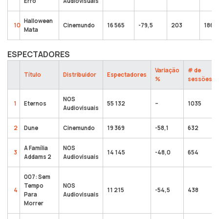
Erro
Audiovisuais
Halloween
10
Cinemundo
16 565
-79,5
203
186 5
Mata
ESPECTADORES
Variação
# de
Título
Distribuidor
Espectadores
%
sessões
NOS
1
Eternos
55 132
–
1035
Audiovisuais
2
Dune
Cinemundo
19 369
-58,1
632
A Família
NOS
3
14 145
-48,0
654
Addams 2
Audiovisuais
007: Sem
Tempo
NOS
4
11 215
-54,5
438
Para
Audiovisuais
Morrer