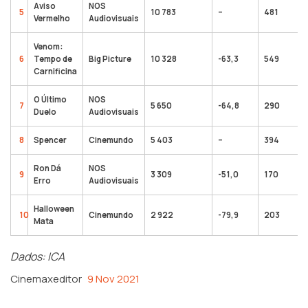
Aviso
NOS
5
10 783
–
481
Vermelho
Audiovisuais
Venom:
6
Tempo de
Big Picture
10 328
-63,3
549
Carnificina
O Último
NOS
7
5 650
-64,8
290
Duelo
Audiovisuais
8
Spencer
Cinemundo
5 403
–
394
Ron Dá
NOS
9
3 309
-51,0
170
Erro
Audiovisuais
Halloween
10
Cinemundo
2 922
-79,9
203
Mata
Dados: ICA
Cinemaxeditor
9 Nov 2021