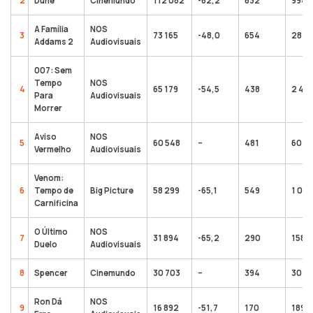
2
Dune
Cinemundo
112 082
-62,2
632
994 
A Família
NOS
3
73 165
-48,0
654
284 
Addams 2
Audiovisuais
007: Sem
Tempo
NOS
4
65 179
-54,5
438
2 451
Para
Audiovisuais
Morrer
Aviso
NOS
5
60 548
–
481
60 5
Vermelho
Audiovisuais
Venom:
6
Tempo de
Big Picture
58 299
-65,1
549
1 008
Carnificina
O Último
NOS
7
31 894
-65,2
290
158 8
Duelo
Audiovisuais
8
Spencer
Cinemundo
30 703
–
394
30 7
Ron Dá
NOS
9
16 892
-51,7
170
189 6