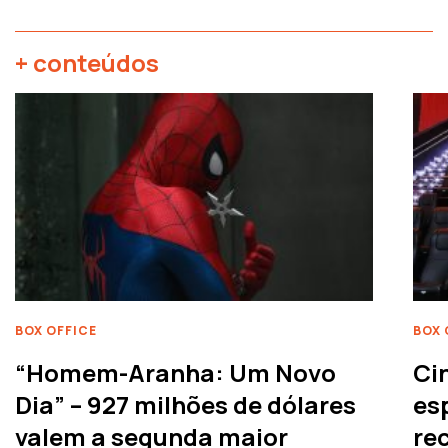
+ conteúdos
BOX OFFICE
BOX 
“Homem-Aranha: Um Novo
Ci
Dia” – 927 milhões de dólares
es
valem a segunda maior
rec