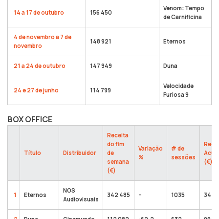
Venom: Tempo
14 a 17 de outubro
156 450
de Carnificina
4 de novembro a 7 de
148 921
Eternos
novembro
21 a 24 de outubro
147 949
Duna
Velocidade
24 e 27 de junho
114 799
Furiosa 9
BOX OFFICE
Receita
do fim
Rece
Variação
# de
Título
Distribuidor
de
Acum
%
sessões
semana
(€)
(€)
NOS
1
Eternos
342 485
–
1035
342 
Audiovisuais