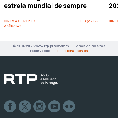
estreia mundial de sempre
20
CINEMAX - RTP C/
03 Ago 2026
CINE
AGÊNCIAS
© 2011/2026 www.rtp.pt/cinemax — Todos os direitos
reservados
|
Ficha Técnica