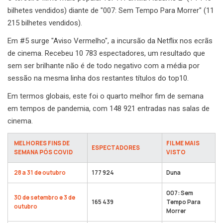
bilhetes vendidos) diante de "007: Sem Tempo Para Morrer" (11
215 bilhetes vendidos).
Em #5 surge "Aviso Vermelho", a incursão da Netflix nos ecrãs
de cinema. Recebeu 10 783 espectadores, um resultado que
sem ser brilhante não é de todo negativo com a média por
sessão na mesma linha dos restantes títulos do top10.
Em termos globais, este foi o quarto melhor fim de semana
em tempos de pandemia, com 148 921 entradas nas salas de
cinema.
MELHORES FINS DE
FILME MAIS
ESPECTADORES
SEMANA PÓS COVID
VISTO
28 a 31 de outubro
177 924
Duna
007: Sem
30 de setembro e 3 de
165 439
Tempo Para
outubro
Morrer