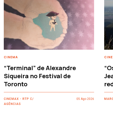
CINEMA
CIN
“Terminal” de Alexandre
“O
Siqueira no Festival de
Je
Toronto
re
CINEMAX - RTP C/
05 Ago 2026
MARG
AGÊNCIAS