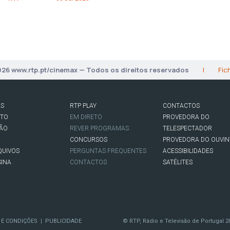
026 www.rtp.pt/cinemax — Todos os direitos reservados
|
Fic
AS
RTP PLAY
CONTACTOS
RTO
EM DIRETO
PROVEDORA DO
SÃO
REVER PROGRAMAS
TELESPECTADOR
CONCURSOS
PROVEDORA DO OUVIN
QUIVOS
PERGUNTAS FREQUENTES
ACESSIBILIDADES
SINA
CONTACTOS
SATÉLITES
 E CONDIÇÕES
PUBLICIDADE
© RTP, Rádio e Televisão de Portugal 2
|