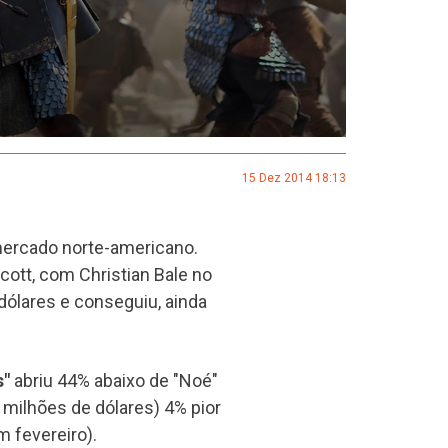
15 Dez 2014 18:13
mercado norte-americano.
cott, com Christian Bale no
dólares e conseguiu, ainda
s"
abriu 44% abaixo de "Noé"
milhões de dólares) 4% pior
m fevereiro).