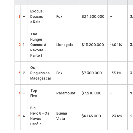
Exodus:
1
–
Deuses
Fox
$24.500.000
–
3
e Reis
The
Hunger
2
1
Games: A
Lionsgate
$13.200.000
-40.1%
3
Revolta –
Parte 1
Os
3
2
Pinguins de
Fox
$7.300.000
-33.1%
3
Madagáscar
Top
4
–
Paramount
$7.210.000
–
9
Five
Big
Hero 6 – Os
Buena
5
4
$6.145.000
-23.6%
2
Novos
Vista
Heróis