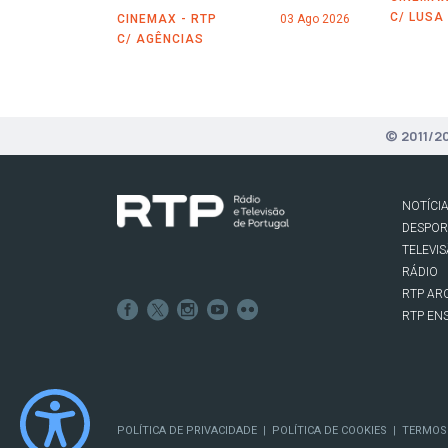
C/ LUSA
CINEMAX - RTP
03 Ago 2026
C/ AGÊNCIAS
© 2011/2
NOTÍCI
DESPO
TELEVI
RÁDIO
RTP AR
RTP EN
POLÍTICA DE PRIVACIDADE
POLÍTICA DE COOKIES
TERMOS
|
|