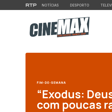
Saltar para o conteúdo principal
NOTÍCIAS
DESPORTO
TELEV
FIM-DE-SEMANA
“Exodus: Deuse
com poucas ra