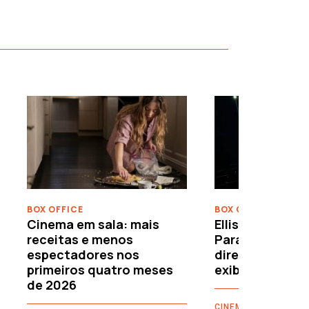
›
BOX OFFICE
BOX OFFICE
Cinema em sala: mais
Ellison leva o c
receitas e menos
Paramount–War
espectadores nos
directamente 
primeiros quatro meses
exibidores
de 2026
CINEMAX - RTP