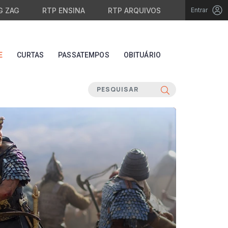
G ZAG
RTP ENSINA
RTP ARQUIVOS
Entrar
E
CURTAS
PASSATEMPOS
OBITUÁRIO