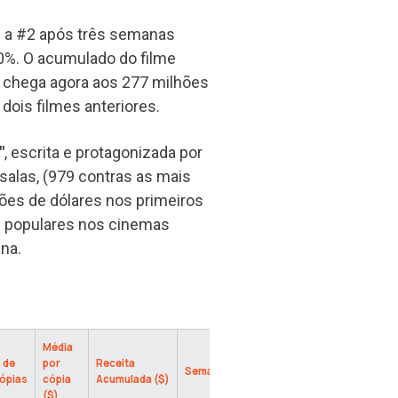
 a #2 após três semanas
0%. O acumulado do filme
 chega agora aos 277 milhões
ois filmes anteriores.
"
, escrita e protagonizada por
alas, (979 contras as mais
hões de dólares nos primeiros
is populares nos cinemas
na.
Média
 de
por
Receita
Semana
ópias
cópia
Acumulada ($)
($)