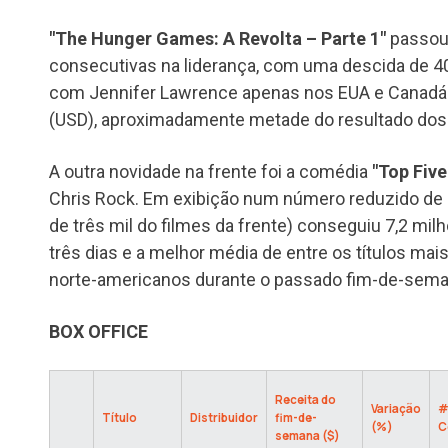
"The Hunger Games: A Revolta – Parte 1"
passou
consecutivas na liderança, com uma descida de 4
com Jennifer Lawrence apenas nos EUA e Canadá
(USD), aproximadamente metade do resultado dos d
A outra novidade na frente foi a comédia
"Top Five
Chris Rock. Em exibição num número reduzido de s
de três mil do filmes da frente) conseguiu 7,2 mil
três dias e a melhor média de entre os títulos ma
norte-americanos durante o passado fim-de-sema
BOX OFFICE
Receita do
Variação
#
Título
Distribuidor
fim-de-
(%)
C
semana ($)