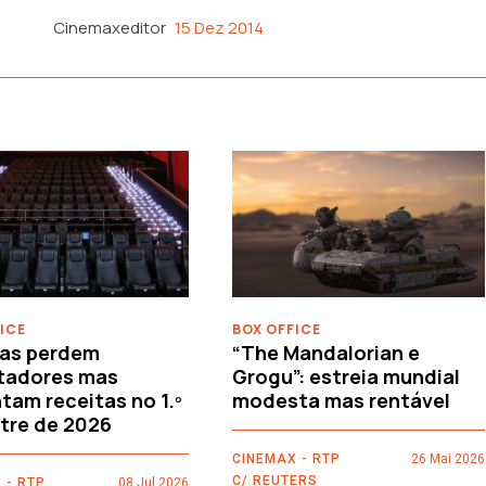
Cinemaxeditor
15 Dez 2014
ICE
BOX OFFICE
as perdem
“The Mandalorian e
tadores mas
Grogu”: estreia mundial
am receitas no 1.º
modesta mas rentável
tre de 2026
CINEMAX - RTP
26 Mai 2026
C/ REUTERS
 - RTP
08 Jul 2026