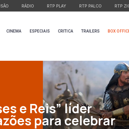
ISÃO
RÁDIO
RTP PLAY
RTP PALCO
RTP ZI
CINEMA
ESPECIAIS
CRITICA
TRAILERS
BOX OFFIC
s e Reis” líder
zões para celebrar