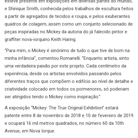
esteve presente em exposições em diversas partes do mundo;
e Shinique Smith, conhecida pelos trabalhos de escultura feitos
a partir de agregados de tecidos e roupa, e pelos exuberantes
quadros de colagem; assim como um conjunto selecionado de
peças inspiradas no Mickey da autoria do já falecido pintor e
graffiter nova-iorquino Keith Haring.
“Para mim, o Mickey é sinónimo de tudo o que tive de bom na
minha infância”, comentou Romanelli. "Enquanto artista, sinto
uma verdadeira paixão por este projeto. Cada centímetro da
experiência, desde os artistas envolvidos passando pelos
diferentes traços que compõem o edifício ao nível de detalhe e
criatividade colocado em todos os pormenores, só poderiam
ser atingidos tendo o Mickey como inspiração.”
A exposição “Mickey: The True Original Exhibition” estará
patente entre 8 de novembro de 2018 e 10 de fevereiro de 2019
e ocupará 16 mil metros quadrados, no número 60 da 10th
Avenue, em Nova Iorque.