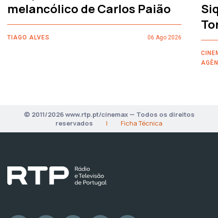
melancólico de Carlos Paião
Siq
To
TIAGO ALVES
06 Ago 2026
CINE
AGÊN
© 2011/2026 www.rtp.pt/cinemax — Todos os direitos
reservados
|
Ficha Técnica