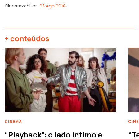
Cinemaxeditor
23 Ago 2018
+ conteúdos
CINEMA
CIN
“Playback”: o lado íntimo e
“T