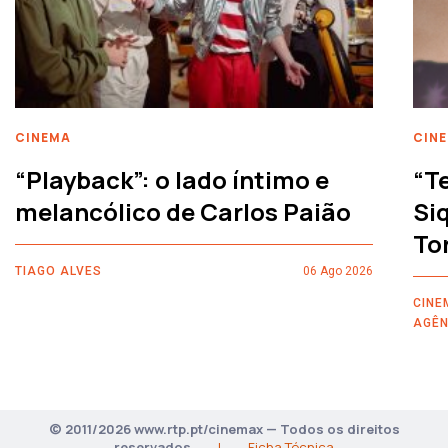
CINEMA
CIN
“Playback”: o lado íntimo e
“T
melancólico de Carlos Paião
Siq
To
TIAGO ALVES
06 Ago 2026
CINE
AGÊN
© 2011/2026 www.rtp.pt/cinemax — Todos os direitos
reservados
|
Ficha Técnica