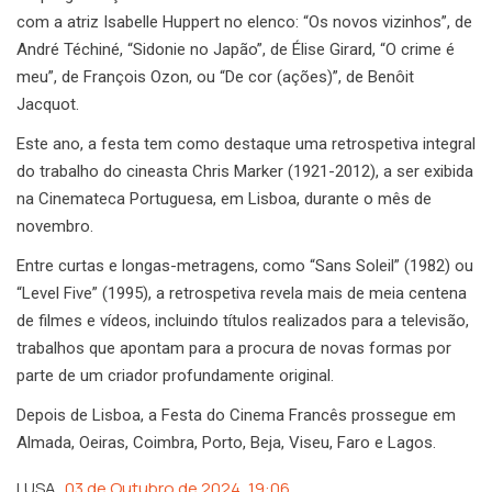
com a atriz Isabelle Huppert no elenco: “Os novos vizinhos”, de
André Téchiné, “Sidonie no Japão”, de Élise Girard, “O crime é
meu”, de François Ozon, ou “De cor (ações)”, de Benôit
Jacquot.
Este ano, a festa tem como destaque uma retrospetiva integral
do trabalho do cineasta Chris Marker (1921-2012), a ser exibida
na Cinemateca Portuguesa, em Lisboa, durante o mês de
novembro.
Entre curtas e longas-metragens, como “Sans Soleil” (1982) ou
“Level Five” (1995), a retrospetiva revela mais de meia centena
de filmes e vídeos, incluindo títulos realizados para a televisão,
trabalhos que apontam para a procura de novas formas por
parte de um criador profundamente original.
Depois de Lisboa, a Festa do Cinema Francês prossegue em
Almada, Oeiras, Coimbra, Porto, Beja, Viseu, Faro e Lagos.
LUSA
03 de Outubro de 2024, 19:06