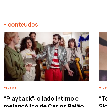
+ conteúdos
CINEMA
CIN
“Playback”: o lado íntimo e
“T
melancólico de Carlos Paião
Siq