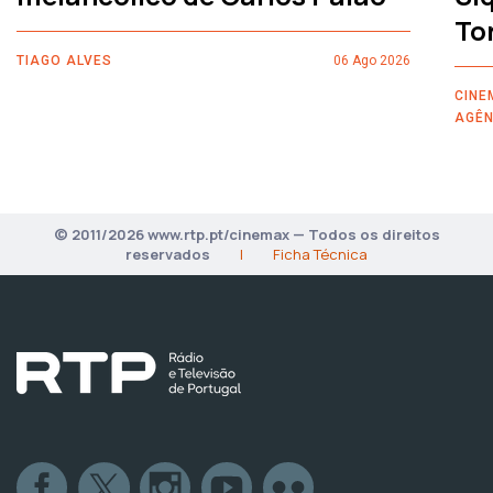
To
TIAGO ALVES
06 Ago 2026
CINE
AGÊN
© 2011/2026 www.rtp.pt/cinemax — Todos os direitos
reservados
|
Ficha Técnica