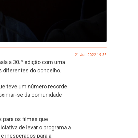
21 Jun 2022 19:38
nala a 30.ª edição com uma
is diferentes do concelho.
e que teve um número recorde
aproximar-se da comunidade
s para os filmes que
iciativa de levar o programa a
 e inesperados para a