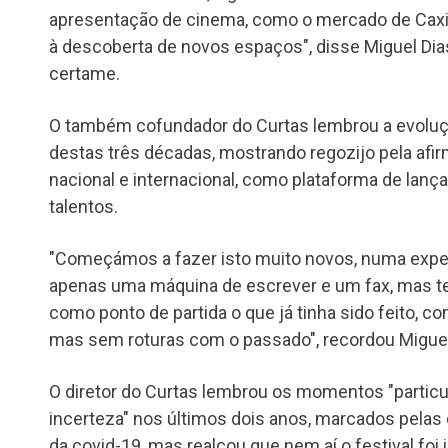
apresentação de cinema, como o mercado de Caxin
à descoberta de novos espaços", disse Miguel Dia
certame.
O também cofundador do Curtas lembrou a evoluç
destas três décadas, mostrando regozijo pela afirm
nacional e internacional, como plataforma de lan
talentos.
"Começámos a fazer isto muito novos, numa expe
apenas uma máquina de escrever e um fax, mas te
como ponto de partida o que já tinha sido feito, 
mas sem roturas com o passado", recordou Miguel
O diretor do Curtas lembrou os momentos "particu
incerteza" nos últimos dois anos, marcados pela
da covid-19, mas realçou que nem aí o festival foi 