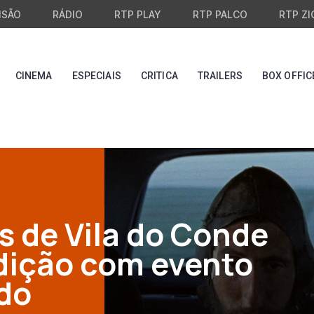
ISÃO
RÁDIO
RTP PLAY
RTP PALCO
RTP ZI
CINEMA
ESPECIAIS
CRITICA
TRAILERS
BOX OFFIC
s de Vila do Conde
edição com evento
do