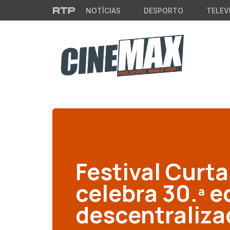
Saltar para o conteúdo principal
NOTÍCIAS
DESPORTO
TELEV
Festival Curta
celebra 30.ª 
descentraliza