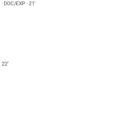
 · DOC/EXP · 21’
 22’