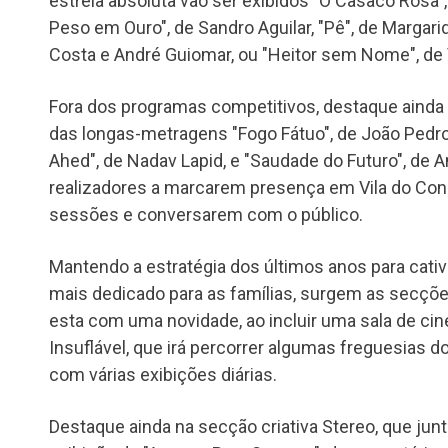
estreia absoluta vão ser exibidos "O Casaco Rosa"
Peso em Ouro", de Sandro Aguilar, "Pê", de Margarid
Costa e André Guiomar, ou "Heitor sem Nome", de 
Fora dos programas competitivos, destaque ainda 
das longas-metragens "Fogo Fátuo", de João Pedro
Ahed", de Nadav Lapid, e "Saudade do Futuro", de 
realizadores a marcarem presença em Vila do Co
sessões e conversarem com o público.
Mantendo a estratégia dos últimos anos para cativar
mais dedicado para as famílias, surgem as secçõe
esta com uma novidade, ao incluir uma sala de cin
Insuflável, que irá percorrer algumas freguesias d
com várias exibições diárias.
Destaque ainda na secção criativa Stereo, que jun