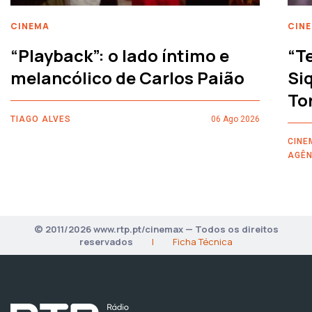
CINEMA
CIN
“Playback”: o lado íntimo e
“T
melancólico de Carlos Paião
Siq
To
TIAGO ALVES
06 Ago 2026
CINE
AGÊN
© 2011/2026 www.rtp.pt/cinemax — Todos os direitos
reservados
|
Ficha Técnica