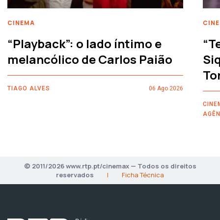
CINEMA
CIN
“Playback”: o lado íntimo e
“T
melancólico de Carlos Paião
Siq
To
TIAGO ALVES
06 Ago 2026
CINE
AGÊN
© 2011/2026 www.rtp.pt/cinemax — Todos os direitos
reservados
|
Ficha Técnica