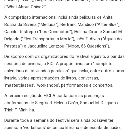
("What About China?").
A competição internacional inclui ainda películas de Anita
Rocha da Silveira ("Medusa"), Bertrand Mandico ("After Blue"),
Camilo Restrepo ("Los Conductos"), Helena Girón e Samuel M.
Delgado ("Eles Transportan a Morte"), Inês T. Alves ("Águas do
Pastaza") e Jacqueline Lentzou ("Moon, 66 Questions").
De acordo com os organizadores do festival algarvio, a par das
sessões de cinema, o FICLA propõe ainda um "completo
calendário de atividades paralelas" que inclui, entre outros, uma
livraria, várias apresentações de livros, conversas,
‘masterclasses’, ‘workshops’, performances e concertos.
A terceira edição do FICLA conta com as presenças
confirmadas de Siegfried, Helena Girón, Samuel M. Delgado e
Trinh T. Minh-ha.
Durante toda a semana do festival será ainda possível ter
acesso a ‘workshops’ de crítica literária e de escrita de guião,