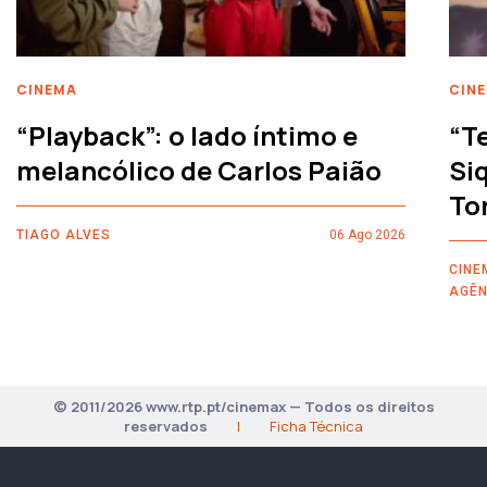
CINEMA
CIN
“Playback”: o lado íntimo e
“T
melancólico de Carlos Paião
Siq
To
TIAGO ALVES
06 Ago 2026
CINE
AGÊN
© 2011/2026 www.rtp.pt/cinemax — Todos os direitos
reservados
|
Ficha Técnica