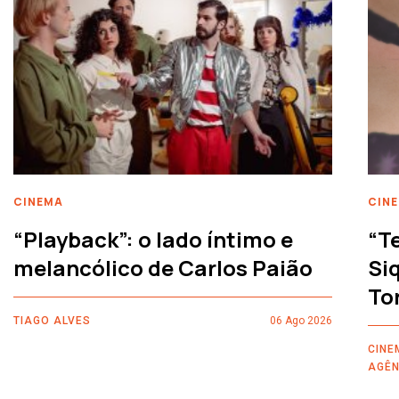
CINEMA
CIN
“Playback”: o lado íntimo e
“T
melancólico de Carlos Paião
Siq
To
TIAGO ALVES
06 Ago 2026
CINE
AGÊN