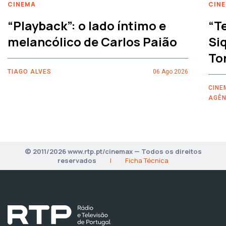
CINEMA
CIN
“Playback”: o lado íntimo e
“T
melancólico de Carlos Paião
Siq
To
TIAGO ALVES
06 Ago 2026
CINE
AGÊN
© 2011/2026 www.rtp.pt/cinemax — Todos os direitos
reservados
|
Ficha Técnica