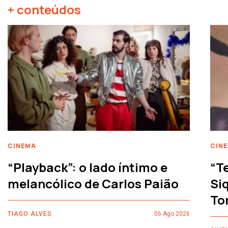
+ conteúdos
CINEMA
CIN
“Playback”: o lado íntimo e
“T
melancólico de Carlos Paião
Siq
To
TIAGO ALVES
06 Ago 2026