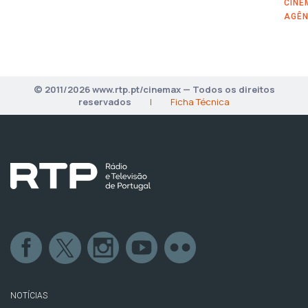
CINE
AGÊN
© 2011/2026 www.rtp.pt/cinemax — Todos os direitos
reservados
|
Ficha Técnica
NOTÍCIAS