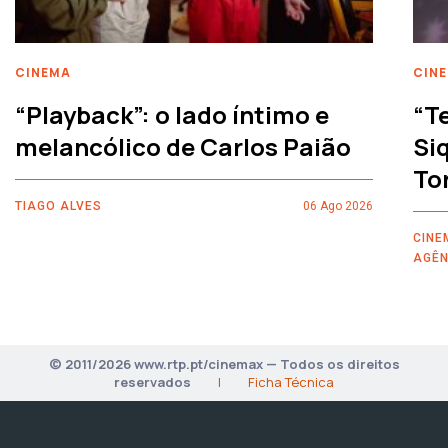
CINEMA
CIN
“Playback”: o lado íntimo e
“T
melancólico de Carlos Paião
Siq
To
TIAGO ALVES
06 Ago 2026
CINE
AGÊN
© 2011/2026 www.rtp.pt/cinemax — Todos os direitos
reservados
|
Ficha Técnica