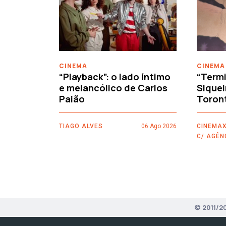
‹
CINEMA
CINEMA
“Playback”: o lado íntimo
“Termi
e melancólico de Carlos
Siquei
Paião
Toron
TIAGO ALVES
06 Ago 2026
CINEMAX
C/ AGÊN
© 2011/2