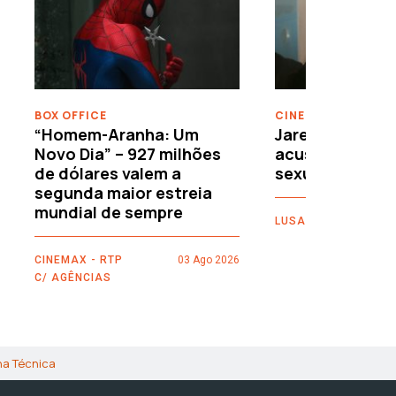
›
BOX OFFICE
CINEMA
“Homem-Aranha: Um
Jared Leto reje
Novo Dia” – 927 milhões
acusações de 
de dólares valem a
sexuais
segunda maior estreia
mundial de sempre
LUSA
CINEMAX - RTP
03 Ago 2026
C/ AGÊNCIAS
ha Técnica