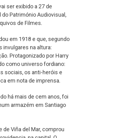
i ser exibido a 27 de
 do Património Audiovisual,
quivos de Filmes.
odou em 1918 e que, segundo
invulgares na altura:
ção. Protagonizado por Harry
dido como universo fordiano:
s sociais, os anti-heróis e
teca em nota de imprensa.
ido há mais de cem anos, foi
s, num armazém em Santiago
e de Viña del Mar, comprou
ovidencia, na capital. O