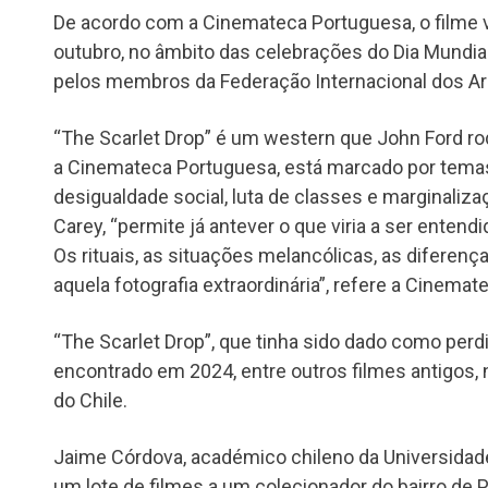
De acordo com a Cinemateca Portuguesa, o filme va
outubro, no âmbito das celebrações do Dia Mundial
pelos membros da Federação Internacional dos Ar
“The Scarlet Drop” é um western que John Ford r
a Cinemateca Portuguesa, está marcado por temas 
desigualdade social, luta de classes e marginaliza
Carey, “permite já antever o que viria a ser enten
Os rituais, as situações melancólicas, as diferença
aquela fotografia extraordinária”, refere a Cinema
“The Scarlet Drop”, que tinha sido dado como perd
encontrado em 2024, entre outros filmes antigo
do Chile.
Jaime Córdova, académico chileno da Universidad
um lote de filmes a um colecionador do bairro de Pr