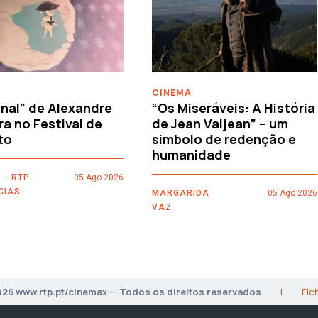
CINEMA
nal” de Alexandre
“Os Miseráveis: A História
ra no Festival de
de Jean Valjean” – um
to
simbolo de redenção e
humanidade
 - RTP
05 Ago 2026
CIAS
MARGARIDA
05 Ago 2026
VAZ
026 www.rtp.pt/cinemax — Todos os direitos reservados
|
Fic