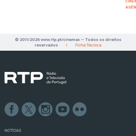
CINE
AGÊN
© 2011/2026 www.rtp.pt/cinemax — Todos os direitos
reservados
|
Ficha Técnica
NOTÍCIAS