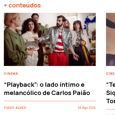
+ conteúdos
CINEMA
CIN
“Playback”: o lado íntimo e
“T
melancólico de Carlos Paião
Siq
To
TIAGO ALVES
06 Ago 2026