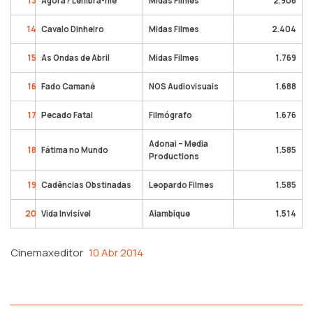
13
Agora? Lembra-me
Midas Filmes
2.906
14
Cavalo Dinheiro
Midas Filmes
2.404
15
As Ondas de Abril
Midas Filmes
1.769
16
Fado Camané
NOS Audiovisuais
1.688
17
Pecado Fatal
Filmógrafo
1.676
Adonai – Media
18
Fátima no Mundo
1.585
Productions
19
Cadências Obstinadas
Leopardo Filmes
1.585
20
Vida Invisível
Alambique
1.514
Cinemaxeditor
10 Abr 2014