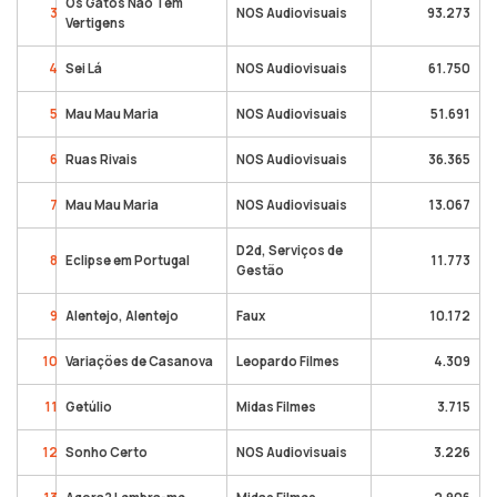
Os Gatos Não Têm
3
NOS Audiovisuais
93.273
Vertigens
4
Sei Lá
NOS Audiovisuais
61.750
5
Mau Mau Maria
NOS Audiovisuais
51.691
6
Ruas Rivais
NOS Audiovisuais
36.365
7
Mau Mau Maria
NOS Audiovisuais
13.067
D2d, Serviços de
8
Eclipse em Portugal
11.773
Gestão
9
Alentejo, Alentejo
Faux
10.172
10
Variações de Casanova
Leopardo Filmes
4.309
11
Getúlio
Midas Filmes
3.715
12
Sonho Certo
NOS Audiovisuais
3.226