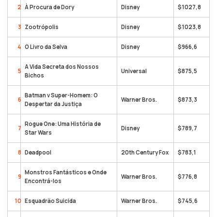
2
À Procura de Dory
Disney
$1027,8
3
Zootrópolis
Disney
$1023,8
4
O Livro da Selva
Disney
$966,6
A Vida Secreta dos Nossos
5
Universal
$875,5
Bichos
Batman v Super-Homem: O
6
Warner Bros.
$873,3
Despertar da Justiça
Rogue One: Uma História de
7
Disney
$789,7
Star Wars
8
Deadpool
20th Century Fox
$783,1
Monstros Fantásticos e Onde
9
Warner Bros.
$776,8
Encontrá-los
10
Esquadrão Suicida
Warner Bros.
$745,6