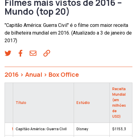
Filmes mais vistos de 2016 –
Mundo (top 20)
"Capitão América: Guerra Civil" é o filme com maior receita
de bilheteira mundial em 2016. (Atualizado a 3 de janeiro de
2017)
2016
>
Anual
>
Box Office
Receita
Mundial
(em
Título
Estúdio
milhões
de
USD)
1
Capitão América: Guerra Civil
Disney
$1153,3