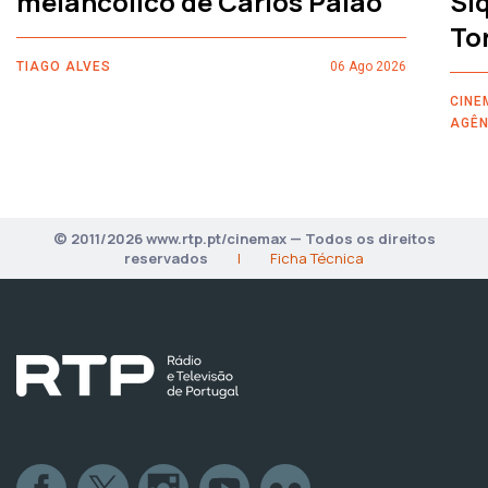
melancólico de Carlos Paião
Siq
To
TIAGO ALVES
06 Ago 2026
CINE
AGÊN
© 2011/2026 www.rtp.pt/cinemax — Todos os direitos
reservados
|
Ficha Técnica