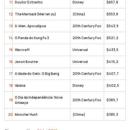
11
Doutor Estranho
Disney
$657,8
12
The Mermaid (Mei ren yu)
(China)
$553,8
13
X-Men: Apocalipse
20th Century Fox
$543,9
14
O Panda do Kung Fu 3
20th Century Fox
$521,2
15
Warcraft
Universal
$433,5
16
Jason Bourne
Universal
$415,2
17
A Idade do Gelo: O Big Bang
20th Century Fox
$407,7
18
Vaiana
Disney
$402,5
O Dia da Independência: Nova
19
20th Century Fox
$389,7
Ameaça
20
Monster Hunt
(China)
$385,3