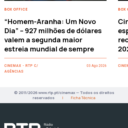
BOX OFFICE
BOX 
“Homem-Aranha: Um Novo
Ci
Dia” – 927 milhões de dólares
es
valem a segunda maior
rec
estreia mundial de sempre
20
CINEMAX - RTP C/
03 Ago 2026
CINE
AGÊNCIAS
© 2011/2026 www.rtp.pt/cinemax — Todos os direitos
reservados
|
Ficha Técnica