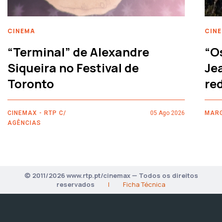
CINEMA
CIN
“Terminal” de Alexandre
“O
Siqueira no Festival de
Je
Toronto
re
CINEMAX - RTP C/
05 Ago 2026
MARG
AGÊNCIAS
© 2011/2026 www.rtp.pt/cinemax — Todos os direitos
reservados
|
Ficha Técnica