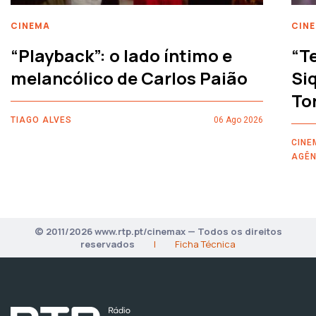
CINEMA
CIN
“Playback”: o lado íntimo e
“T
melancólico de Carlos Paião
Siq
To
TIAGO ALVES
06 Ago 2026
CINE
AGÊN
© 2011/2026 www.rtp.pt/cinemax — Todos os direitos
reservados
|
Ficha Técnica