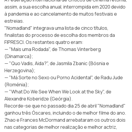
assim, a sua escolha anual, interrompida em 2020 devido
à pandemia e ao cancelamento de muitos festivais e
estreias.
"Nomadland" integrava uma lista de cinco títulos,
finalistas do processo de escolha dos membros da
FIPRESCI. Os restantes quatro eram:
— "Mais uma Rodada", de Thomas Vinterberg
(Dinamarca);
— "Quo Vadis, Aida?", de Jasmila Zbanic (Bósnia e
Herzegovina);
— "Má Sorte no Sexo ou Porno Acidental", de Radu Jude
(Roménia);
— "What Do We See When We Look at the Sky", de
Alexandre Koberidze (Geórgia).
Recorde-se que no passado dia 25 de abril "Nomadland"
ganhou três Óscares, incluindo o de melhor filme do ano.
Zhao e Frances McDormand arrebataram os outros dois
nas categorias de melhor realização e melhor actriz,