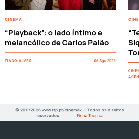
CINEMA
CIN
“Playback”: o lado íntimo e
“T
melancólico de Carlos Paião
Siq
To
TIAGO ALVES
06 Ago 2026
CINE
AGÊN
© 2011/2026 www.rtp.pt/cinemax — Todos os direitos
reservados
|
Ficha Técnica