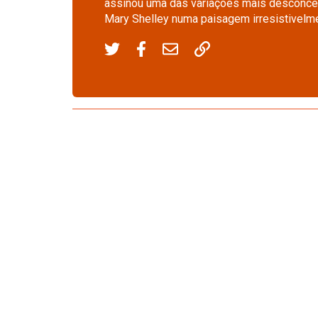
assinou uma das variações mais desconcert
Mary Shelley numa paisagem irresistivelm