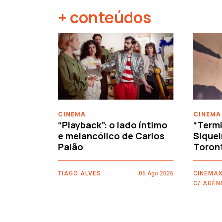
+ conteúdos
‹
CINEMA
CINEMA
“Playback”: o lado íntimo
“Termi
e melancólico de Carlos
Siquei
Paião
Toron
TIAGO ALVES
06 Ago 2026
CINEMAX
C/ AGÊN