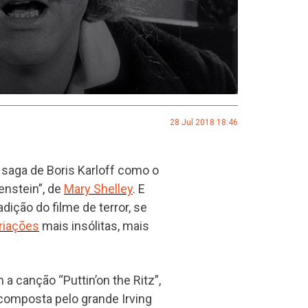
28 Jul 2018 18:46
 saga de Boris Karloff como o
enstein”, de
Mary Shelley
. E
dição do filme de terror, se
riações
mais insólitas, mais
 canção “Puttin’on the Ritz”,
 composta pelo grande Irving