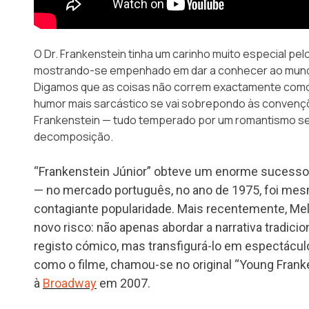
O Dr. Frankenstein tinha um carinho muito especial pel
mostrando-se empenhado em dar a conhecer ao mundo
Digamos que as coisas não correm exactamente como 
humor mais sarcástico se vai sobrepondo às convençõ
Frankenstein — tudo temperado por um romantismo s
decomposição.
“Frankenstein Júnior” obteve um enorme sucesso
— no mercado português, no ano de 1975, foi m
contagiante popularidade. Mais recentemente, Mel
novo risco: não apenas abordar a narrativa tradici
registo cómico, mas transfigurá-lo em espectáculo
como o filme, chamou-se no original “Young Frank
à
Broadway
em 2007.