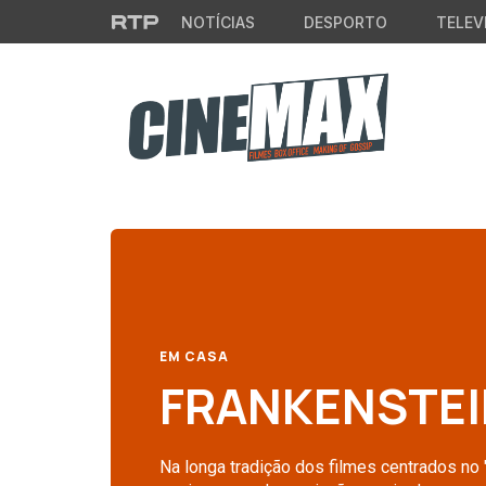
Saltar para o conteúdo principal
NOTÍCIAS
DESPORTO
TELEV
EM CASA
FRANKENSTEIN
Na longa tradição dos filmes centrados no 