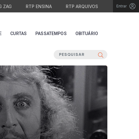
G ZAG
RTP ENSINA
RTP ARQUIVOS
Entrar
E
CURTAS
PASSATEMPOS
OBITUÁRIO