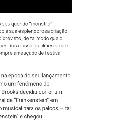
o seu querido "monstro",
 a sua esplendorosa criação.
previsto, de tal modo que o
es dos clássicos filmes sobre
empre ameaçado de festiva
 na época do seu lançamento
esmo um fenómeno de
 Brooks decidiu correr um
onal de “Frankenstein” em
 musical para os palcos — tal
enstein” e chegou