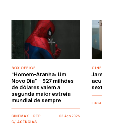
›
BOX OFFICE
CINEMA
“Homem-Aranha: Um
Jared Leto reje
Novo Dia” – 927 milhões
acusações de 
de dólares valem a
sexuais
segunda maior estreia
mundial de sempre
LUSA
CINEMAX - RTP
03 Ago 2026
C/ AGÊNCIAS