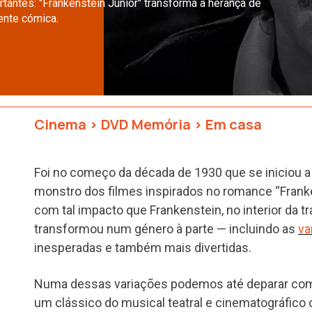
antes: "Frankenstein Júnior" transforma a herança de
ente cómica.
Cinema
>
DVD Memória
>
Em casa
Foi no começo da década de 1930 que se iniciou a
monstro dos filmes inspirados no romance “Frank
com tal impacto que Frankenstein, no interior da tra
transformou num género à parte — incluindo as
va
inesperadas e também mais divertidas.
Numa dessas variações podemos até deparar com a
um clássico do musical teatral e cinematográfico