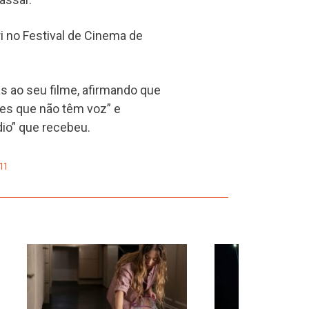
i no Festival de Cinema de
cas ao seu filme, afirmando que
les que não têm voz” e
io” que recebeu.
11
›