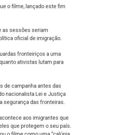
que o filme, lançado este fim
e as sessões seriam
ítica oficial de imigração.
guardas fronteiriços a uma
quanto ativistas lutam para
as de campanha antes das
o nacionalista Lei e Justiça
 a segurança das fronteiras.
 acontece aos imigrantes que
eles que protegem o seu país.
icou o filme como uma “calúnia