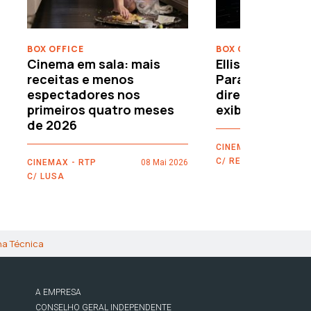
BOX OFFICE
BOX OFFICE
Cinema em sala: mais
Ellison leva o c
receitas e menos
Paramount–War
espectadores nos
directamente 
primeiros quatro meses
exibidores
de 2026
CINEMAX - RTP
C/ REUTERS
CINEMAX - RTP
08 Mai 2026
C/ LUSA
ha Técnica
A EMPRESA
CONSELHO GERAL INDEPENDENTE