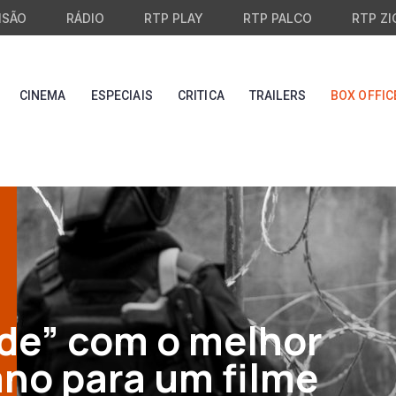
ISÃO
RÁDIO
RTP PLAY
RTP PALCO
RTP ZI
CINEMA
ESPECIAIS
CRITICA
TRAILERS
BOX OFFIC
rde” com o melhor
ano para um filme