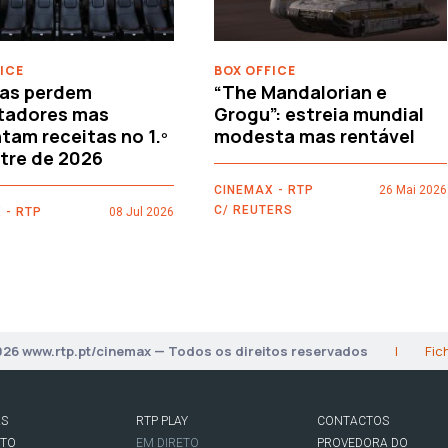
ICE
BOX OFFICE
as perdem
“The Mandalorian e
tadores mas
Grogu”: estreia mundial
am receitas no 1.º
modesta mas rentável
tre de 2026
CINEMAX - RTP
26 Mai 2026
C/ REUTERS
 - RTP
08 Jul 2026
026 www.rtp.pt/cinemax — Todos os direitos reservados
|
Fic
AS
RTP PLAY
CONTACTOS
RTO
EM DIRETO
PROVEDORA DO