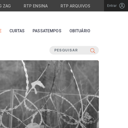
G ZAG
RTP ENSINA
RTP ARQUIVOS
Entrar
E
CURTAS
PASSATEMPOS
OBITUÁRIO