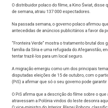
O distribuidor polaco do filme, a Kino Świat, disse 
de semana, atraiu 137 000 espectadores.
Na passada semana, o governo polaco afirmou qu
antecedidas de anúncios publicitários a favor da pol
“Fronteira Verde” mostra o tratamento brutal dos 
família da Síria e uma refugiada do Afeganistão, en
tentar trazê-los para um local seguro.
A migração emergiu como um dos principais tem
disputadas eleições de 15 de outubro, com o partid
(PiS) a afirmar que só o seu governo pode garantir
O PiS afirma que a descrição do filme sobre o que
atravessam a Polónia vindos do leste desonra aqu
O vice-ministro do Interior, Blazej Pobozy, classif