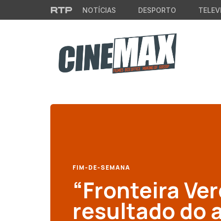
Saltar para o conteúdo principal
NOTÍCIAS
DESPORTO
TELEV
FIM-DE-SEMANA
“Fronteira Ve
resultado do 