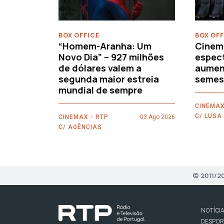
BOX OFFICE
BOX OFF
“Homem-Aranha: Um
Cinem
Novo Dia” – 927 milhões
espec
de dólares valem a
aument
segunda maior estreia
semes
mundial de sempre
CINEMAX
C/ LUSA
CINEMAX - RTP
03 Ago 2026
C/ AGÊNCIAS
© 2011/2
NOTÍCI
DESPO