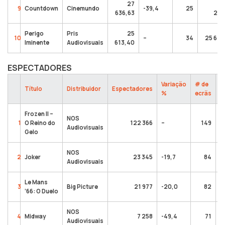
27
9
Countdown
Cinemundo
-39,4
25
636,63
214
Perigo
Pris
25
10
–
34
25 613
Iminente
Audiovisuais
613,40
ESPECTADORES
Variação
# de
T
Título
Distribuidor
Espectadores
%
ecrãs
e
Frozen II –
NOS
1
O Reino do
122 366
–
149
Audiovisuais
Gelo
NOS
2
Joker
23 345
-19,7
84
Audiovisuais
Le Mans
3
Big Picture
21 977
-20,0
82
’66: O Duelo
NOS
4
Midway
7 258
-49,4
71
Audiovisuais