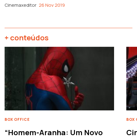
Cinemaxeditor
26 Nov 2019
+ conteúdos
BOX OFFICE
BOX 
“Homem-Aranha: Um Novo
Ci