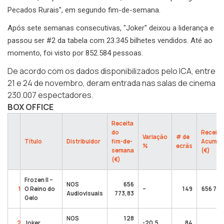
Pecados Rurais", em segundo fim-de-semana.
Após sete semanas consecutivas, "Joker" deixou a liderança e
passou ser #2 da tabela com 23.345 bilhetes vendidos. Até ao
momento, foi visto por 852.584 pessoas.
De acordo com os dados disponibilizados pelo ICA, entre
21 e 24 de novembro, deram entrada nas salas de cinema
230.007 espectadores.
BOX OFFICE
Receita
do
Receita
Variação
# de
Título
Distribuidor
fim-de-
Acumul
%
ecrãs
semana
(€)
(€)
Frozen II –
NOS
656
1
O Reino do
–
149
656 773
Audiovisuais
773,83
Gelo
NOS
128
4 
2
Joker
-20,5
84