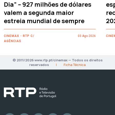
Dia” – 927 milhões de dólares
es
valem a segunda maior
rec
estreia mundial de sempre
20
CINEMAX - RTP C/
03 Ago 2026
CINE
AGÊNCIAS
© 2011/2026 www.rtp.pt/cinemax — Todos os direitos
reservados
|
Ficha Técnica