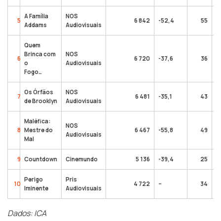
A Família
NOS
5
6 842
-52,4
55
Addams
Audiovisuais
Quem
Brinca com
NOS
6
6 720
-37,6
36
o
Audiovisuais
Fogo…
Os Órfãos
NOS
7
6 481
-35,1
43
de Brooklyn
Audiovisuais
Maléfica:
NOS
8
Mestre do
6 467
-55,8
49
Audiovisuais
Mal
9
Countdown
Cinemundo
5 136
-39,4
25
Perigo
Pris
10
4 722
–
34
Iminente
Audiovisuais
Dados: ICA