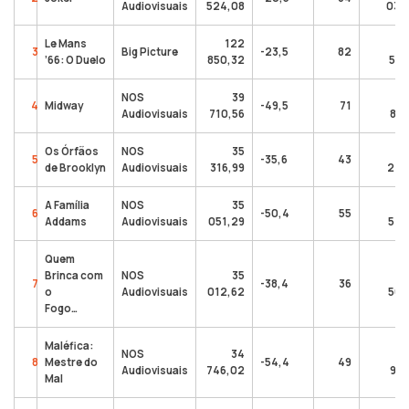
Audiovisuais
524,08
034
Le Mans
122
3
Big Picture
-23,5
82
’66: O Duelo
850,32
585
NOS
39
4
Midway
-49,5
71
Audiovisuais
710,56
818
Os Órfãos
NOS
35
5
-35,6
43
de Brooklyn
Audiovisuais
316,99
210
A Família
NOS
35
6
-50,4
55
Addams
Audiovisuais
051,29
514
Quem
Brinca com
NOS
35
7
-38,4
36
o
Audiovisuais
012,62
504
Fogo…
Maléfica:
NOS
34
1 
8
Mestre do
-54,4
49
Audiovisuais
746,02
918
Mal