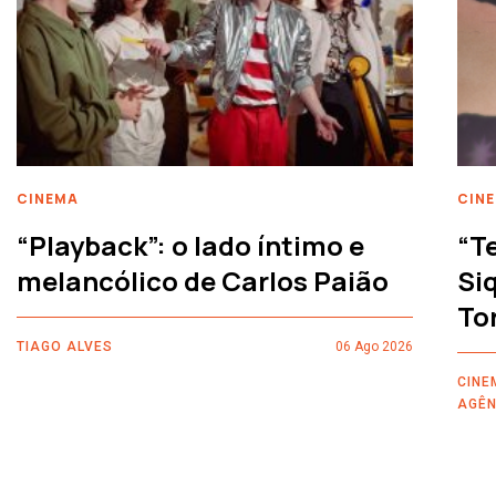
CINEMA
CIN
“Playback”: o lado íntimo e
“T
melancólico de Carlos Paião
Siq
To
TIAGO ALVES
06 Ago 2026
CINE
AGÊN