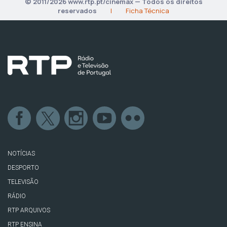
© 2011/2026 www.rtp.pt/cinemax — Todos os direitos
reservados
|
Ficha Técnica
NOTÍCIAS
DESPORTO
TELEVISÃO
RÁDIO
RTP ARQUIVOS
RTP ENSINA