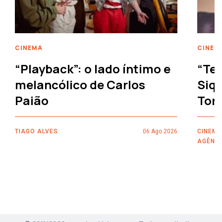
CINEMA
CINEM
“Playback”: o lado íntimo e
“Ter
melancólico de Carlos
Siqu
Paião
Tor
TIAGO ALVES
06 Ago 2026
CINEMA
AGÊNC