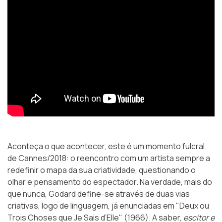
Aconteça o que acontecer, este é um momento fulcral
de Cannes/2018: o reencontro com um artista sempre a
redefinir o mapa da sua criatividade, questionando o
olhar e pensamento do espectador. Na verdade, mais do
que nunca, Godard define-se através de duas vias
criativas, logo de linguagem, já enunciadas em "Deux ou
Trois Choses que Je Sais d’Elle" (1966). A saber,
escitor e