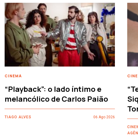
CINEMA
CIN
“Playback”: o lado íntimo e
“T
melancólico de Carlos Paião
Siq
To
TIAGO ALVES
06 Ago 2026
CINE
AGÊN