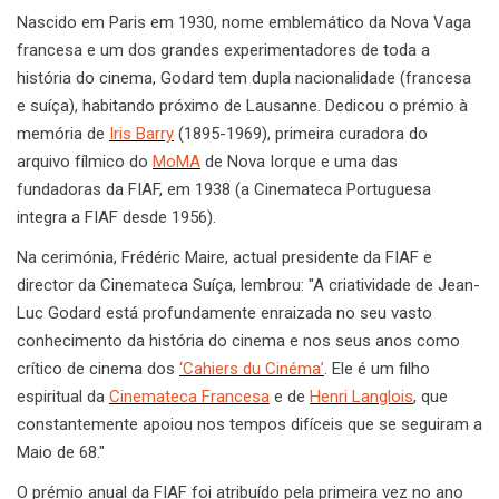
Nascido em Paris em 1930, nome emblemático da Nova Vaga
francesa e um dos grandes experimentadores de toda a
história do cinema, Godard tem dupla nacionalidade (francesa
e suíça), habitando próximo de Lausanne. Dedicou o prémio à
memória de
Iris Barry
(1895-1969), primeira curadora do
arquivo fílmico do
MoMA
de Nova Iorque e uma das
fundadoras da FIAF, em 1938 (a Cinemateca Portuguesa
integra a FIAF desde 1956).
Na cerimónia, Frédéric Maire, actual presidente da FIAF e
director da Cinemateca Suíça, lembrou: "A criatividade de Jean-
Luc Godard está profundamente enraizada no seu vasto
conhecimento da história do cinema e nos seus anos como
crítico de cinema dos
‘Cahiers du Cinéma’
. Ele é um filho
espiritual da
Cinemateca Francesa
e de
Henri Langlois
, que
constantemente apoiou nos tempos difíceis que se seguiram a
Maio de 68."
O prémio anual da FIAF foi atribuído pela primeira vez no ano