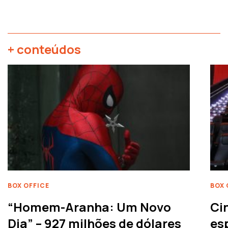
+ conteúdos
BOX OFFICE
BOX 
“Homem-Aranha: Um Novo
Ci
Dia” – 927 milhões de dólares
es