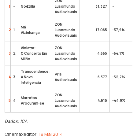
ZON
1
–
Godzilla
Lusomundo
31.327
–
65
Audiovisuais
ZON
Má
2
1
Lusomundo
17.065
-37,9%
59
Vizinhança
Audiovisuais
Violetta:
ZON
3
2
O Concerto Em
Lusomundo
4.665
-64,1%
11
Milão
Audiovisuais
Transcendence:
Pris
4
3
A Nova
6.377
-52,7%
4
Audiovisuais
Inteligência
ZON
Marretas
5
4
Lusomundo
4.615
-44,9%
6
Procuram-se
Audiovisuais
Dados: ICA
Cinemaxeditor
19 Mai 2014