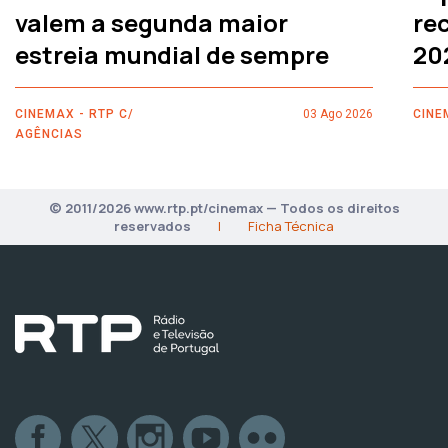
valem a segunda maior
rec
estreia mundial de sempre
20
CINEMAX - RTP C/
03 Ago 2026
CINE
AGÊNCIAS
© 2011/2026 www.rtp.pt/cinemax — Todos os direitos
reservados
|
Ficha Técnica