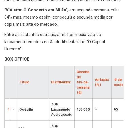
"Violetta: O Concerto em Milão"
, em segunda semana, caiu
64% mas, mesmo assim, conseguiu a segunda média por
cópia mais alta do mercado.
Entre as restantes estreias, a melhor média veio do
lançamento em dois ecrãs do filme italiano "O Capital
Humano".
BOX OFFICE
Receita
do
Variação
# de
Título
Distribuidor
fim-de-
(%)
ecrãs
semana
(€)
ZON
1
–
Godzilla
Lusomundo
189.060
–
65
Audiovisuais
ZON