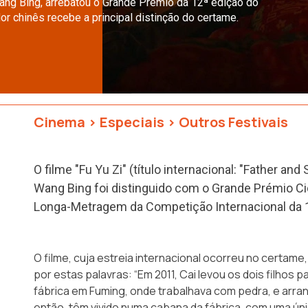
 Wang Bing, arrebatou o Grande Prémio da 12ª edição do
or chinês recebe a principal distinção do certame.
Cinema
>
Especiais
>
Outros Festivais
O filme "Fu Yu Zi" (título internacional: "Father and
Wang Bing foi distinguido com o Grande Prémio Ci
Longa-Metragem da Competição Internacional da 
O filme, cuja estreia internacional ocorreu no certam
por estas palavras: “Em 2011, Cai levou os dois filhos p
fábrica em Fuming, onde trabalhava com pedra, e arra
então, têm vivido numa cabana da fábrica, com uma ún