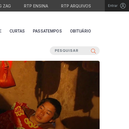
G ZAG
RTP ENSINA
RTP ARQUIVOS
Entrar
E
CURTAS
PASSATEMPOS
OBITUÁRIO