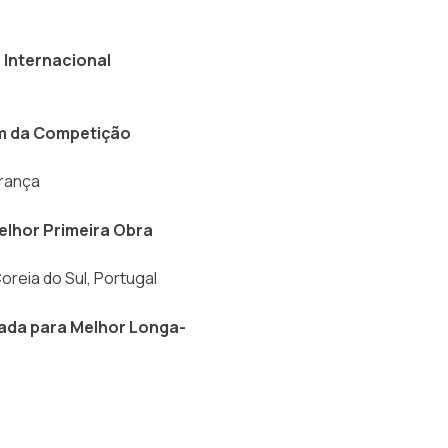
 Internacional
em da Competição
França
elhor Primeira Obra
reia do Sul, Portugal
íada para Melhor Longa-