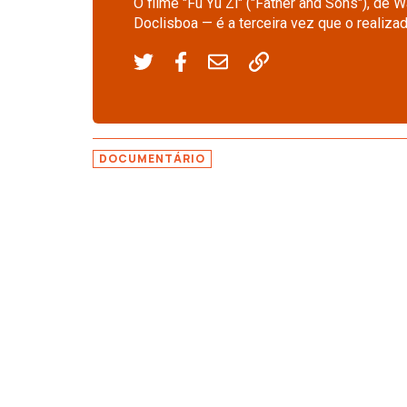
O filme "Fu Yu Zi" ("Father and Sons"), de
Doclisboa — é a terceira vez que o realizad
DOCUMENTÁRIO