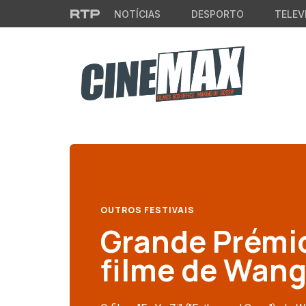
Saltar para o conteúdo principal
NOTÍCIAS
DESPORTO
TELEV
OUTROS FESTIVAIS
Grande Prémio
filme de Wang