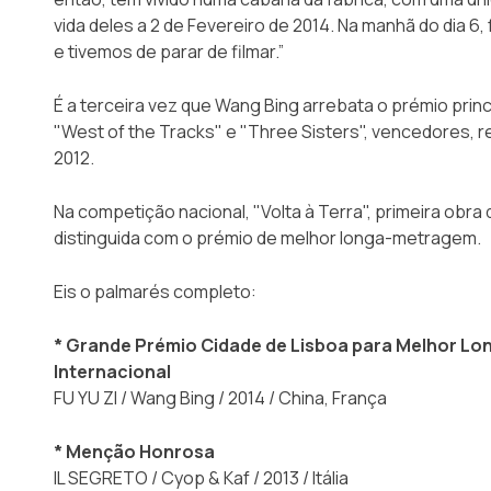
vida deles a 2 de Fevereiro de 2014. Na manhã do dia 
e tivemos de parar de filmar.”
É a terceira vez que Wang Bing arrebata o prémio princ
"West of the Tracks" e "Three Sisters", vencedores, 
2012.
Na competição nacional, "Volta à Terra", primeira obra 
distinguida com o prémio de melhor longa-metragem.
Eis o palmarés completo:
* Grande Prémio Cidade de Lisboa para Melhor 
Internacional
FU YU ZI / Wang Bing / 2014 / China, França
* Menção Honrosa
IL SEGRETO / Cyop & Kaf / 2013 / Itália