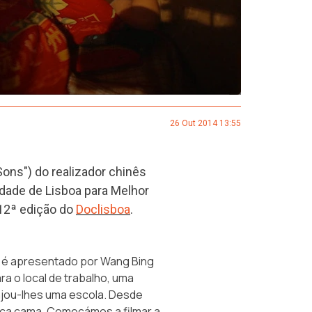
26 Out 2014 13:55
 Sons") do realizador chinês
dade de Lisboa para Melhor
12ª edição do
Doclisboa
.
e, é apresentado por Wang Bing
ara o local de trabalho, uma
njou-lhes uma escola. Desde
ica cama. Começámos a filmar a