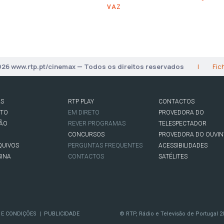
VAZ
026 www.rtp.pt/cinemax — Todos os direitos reservados
|
Fic
AS
RTP PLAY
CONTACTOS
RTO
EM DIRETO
PROVEDORA DO
SÃO
REVER PROGRAMAS
TELESPECTADOR
CONCURSOS
PROVEDORA DO OUVIN
QUIVOS
PERGUNTAS FREQUENTES
ACESSIBILIDADES
SINA
CONTACTOS
SATÉLITES
 E CONDIÇÕES
PUBLICIDADE
© RTP, Rádio e Televisão de Portugal 2
|