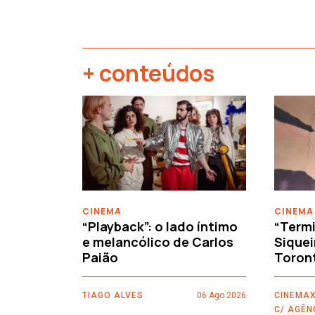
+ conteúdos
‹
CINEMA
CINEMA
“Playback”: o lado íntimo
“Termi
e melancólico de Carlos
Siquei
Paião
Toron
TIAGO ALVES
06 Ago 2026
CINEMAX
C/ AGÊN