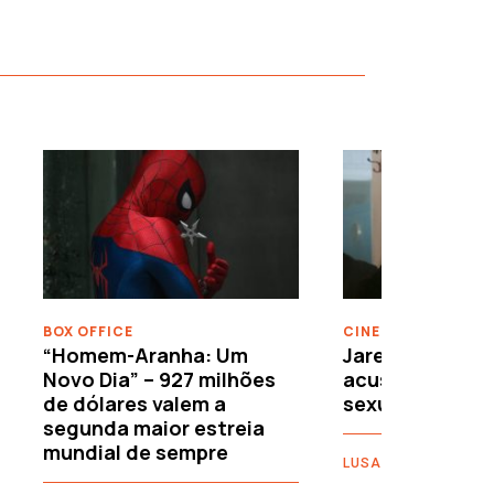
›
BOX OFFICE
CINEMA
“Homem-Aranha: Um
Jared Leto reje
Novo Dia” – 927 milhões
acusações de 
de dólares valem a
sexuais
segunda maior estreia
mundial de sempre
LUSA