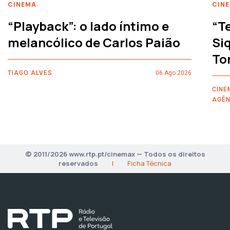
CINEMA
CIN
“Playback”: o lado íntimo e
“T
melancólico de Carlos Paião
Siq
To
TIAGO ALVES
06 Ago 2026
CINE
AGÊN
© 2011/2026 www.rtp.pt/cinemax — Todos os direitos
reservados
|
Ficha Técnica