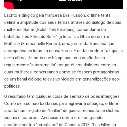
Escrito e dirigido pela francesa Eva Husson, o filme tenta
definir a amplitude dos seus temas através do diálogo de duas
mulheres: Bahar (Golshifteh Farahani), comandante do
batalhão ‘Les Filles du Soleil’ (à letra: ‘as filhas do sol’), e
Mathilde (Emmanuelle Bercot), uma jornalista francesa que
acompanha as lutas da causa kurda. E de tal modo o faz que, a
certa altura, dir-se-ia que há apenas uma acção física
regularmente "interrompida" por patéticos diálogos entre as
duas mulheres, conversando como se fossem protagonistas
de um banal diálogo televisivo viciado em generalizações geo-
políticas…
O resultado tem qualquer coisa de sermão de boas intenções.
Como se isso não bastasse, para agravar a situação, o filme
aposta num registo de "thriller" de guerra recheado de clichés
visuais e sonoros… Anunciado como um dos grandes
acontecimentos "temáticos" de Cannes/2018, "Les Filles du