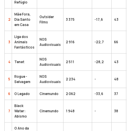
Refúgio
Mãe Fora,
Outsider
2
Dia Santo
3 375
-17,6
43
8
Films
em Casa
Liga dos
NOS
3
Animais
2 916
-22,7
66
1
Audiovisuais
Fantásticos
NOS
4
Tenet
2 511
-28,2
43
1
Audiovisuais
Rogue -
NOS
5
2 234
-
48
2
Selvagem
Audiovisuais
6
O Legado
Cinemundo
2 062
-33,6
37
6
Black
7
Water:
Cinemundo
1 948
-
38
1
Abismo
O Ano da