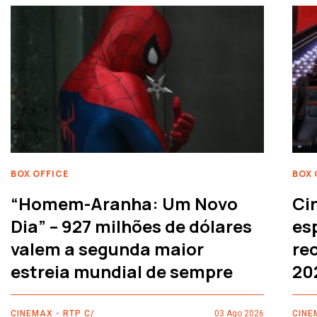
BOX OFFICE
BOX 
“Homem-Aranha: Um Novo
Ci
Dia” – 927 milhões de dólares
es
valem a segunda maior
rec
estreia mundial de sempre
20
CINEMAX - RTP C/
03 Ago 2026
CINE