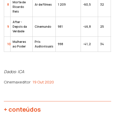
Morte de
8
Ar de Filmes
1 209
-60,5
32
9
Ricardo
Reis
After -
9
Depois da
Cinemundo
981
-46,8
25
1
Verdade
Mulheres
Pris
10
998
-41,2
34
3
ao Poder
Audiovisuais
Dados: ICA
Cinemaxeditor
19 Out 2020
+ conteúdos