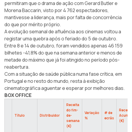
permitiram que o drama de ação com Gerard Butler e
Morena Baccarin, visto por 4 762 espectadores,
mantivesse a liderança, mais por falta de concorrência
do que por mérito próprio.
A evolução semanal de afluência aos cinemas voltou a
registar uma quebra após o feriado do 5 de outubro.
Entre 8 e 14 de outubro, foram vendidos apenas 46 159
bilhetes -41,8% do que na semana anterior e menos de
metade do máximo que já foi atingido no período pós-
reabertura.
Com a situação de saúde pública numa fase crítica, em
Portugal e no resto do mundo, resta à exibição
cinematográfica aguentar e esperar por melhores dias.
BOX OFFICE
Receita
do fim-
Receita
Variação
# de
Título
Distribuidor
de-
Acumul
%
ecrãs
semana
(€)
(€)