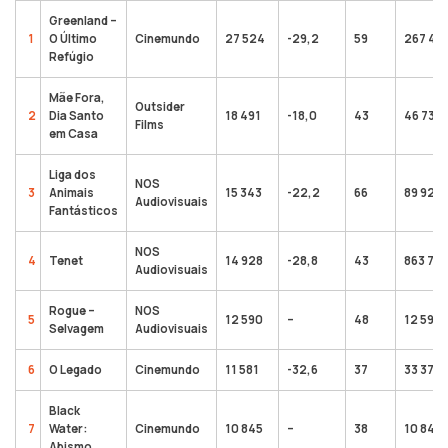
Greenland –
1
O Último
Cinemundo
27 524
-29,2
59
267 46
Refúgio
Mãe Fora,
Outsider
2
Dia Santo
18 491
-18,0
43
46 735
Films
em Casa
Liga dos
NOS
3
Animais
15 343
-22,2
66
89 920
Audiovisuais
Fantásticos
NOS
4
Tenet
14 928
-28,8
43
863 70
Audiovisuais
Rogue –
NOS
5
12 590
–
48
12 590
Selvagem
Audiovisuais
6
O Legado
Cinemundo
11 581
-32,6
37
33 372
Black
7
Water:
Cinemundo
10 845
–
38
10 845
Abismo