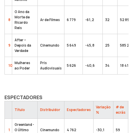
O Ano da
Morte de
8
Ar de Filmes
6 779
-61,2
32
52 894
Ricardo
Reis
After –
9
Depois da
Cinemundo
5 649
-45,8
25
585 20
Verdade
Mulheres
Pris
10
5 626
-40,6
34
18 410
ao Poder
Audiovisuais
ESPECTADORES
Variação
# de
T
Título
Distribuidor
Espectadores
%
ecrãs
e
Greenland -
1
O Último
Cinemundo
4 762
-30,1
59
4