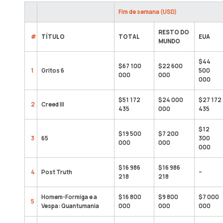
Fim de semana (USD)
RESTO DO
#
TÍTULO
TOTAL
EUA
MUNDO
$44
$67 100
$22 600
1
Gritos 6
500
000
000
000
$51 172
$24 000
$27 172
2
Creed III
435
000
435
$12
$19 500
$7 200
3
65
300
000
000
000
$16 986
$16 986
4
Post Truth
–
218
218
Homem-Formiga e a
$16 800
$9 800
$7 000
5
Vespa: Quantumania
000
000
000