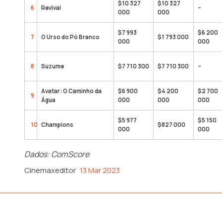
$10 327
$10 327
6
Revival
–
000
000
$7 993
$6 200
7
O Urso do Pó Branco
$1 793 000
000
000
8
Suzume
$7 710 300
$7 710 300
–
Avatar: O Caminho da
$6 900
$4 200
$2 700
9
Água
000
000
000
$5 977
$5 150
10
Champions
$827 000
000
000
Dados: ComScore
Cinemaxeditor
13 Mar 2023