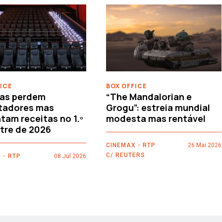
ICE
BOX OFFICE
as perdem
“The Mandalorian e
tadores mas
Grogu”: estreia mundial
am receitas no 1.º
modesta mas rentável
tre de 2026
CINEMAX - RTP
26 Mai 2026
C/ REUTERS
 - RTP
08 Jul 2026