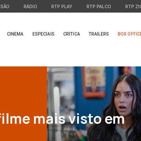
ISÃO
RÁDIO
RTP PLAY
RTP PALCO
RTP ZI
CINEMA
ESPECIAIS
CRITICA
TRAILERS
BOX OFFIC
 filme mais visto em