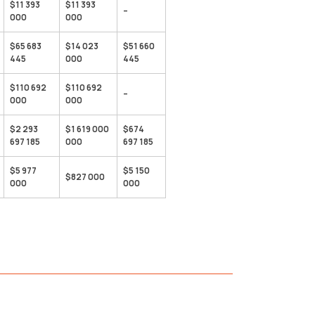
$11 393
$11 393
–
000
000
$65 683
$14 023
$51 660
445
000
445
$110 692
$110 692
–
000
000
$2 293
$1 619 000
$674
697 185
000
697 185
$5 977
$5 150
$827 000
000
000