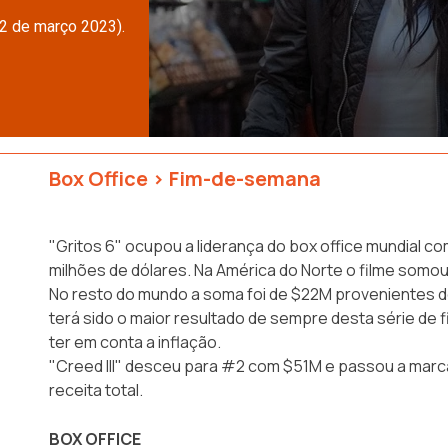
12 de março 2023).
Box Office
>
Fim-de-semana
"Gritos 6" ocupou a liderança do box office mundial com
milhões de dólares. Na América do Norte o filme somo
No resto do mundo a soma foi de $22M provenientes de
terá sido o maior resultado de sempre desta série de 
ter em conta a inflação.
"Creed III" desceu para #2 com $51M e passou a marc
receita total.
BOX OFFICE