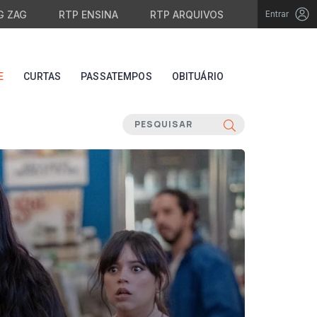
G ZAG
RTP ENSINA
RTP ARQUIVOS
Entrar
E
CURTAS
PASSATEMPOS
OBITUÁRIO