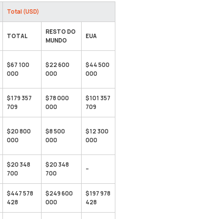
Total (USD)
RESTO DO
TOTAL
EUA
MUNDO
$67 100
$22 600
$44 500
000
000
000
$179 357
$78 000
$101 357
709
000
709
$20 800
$8 500
$12 300
000
000
000
$20 348
$20 348
–
700
700
$447 578
$249 600
$197 978
428
000
428