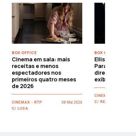
›
BOX OFFICE
BOX OFFICE
Cinema em sala: mais
Ellison leva o c
receitas e menos
Paramount–War
espectadores nos
directamente 
primeiros quatro meses
exibidores
de 2026
CINEMAX - RTP
C/ REUTERS
CINEMAX - RTP
08 Mai 2026
C/ LUSA