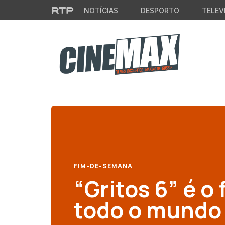
Saltar para o conteúdo principal
NOTÍCIAS
DESPORTO
TELEV
FIM-DE-SEMANA
“Gritos 6” é o
todo o mundo