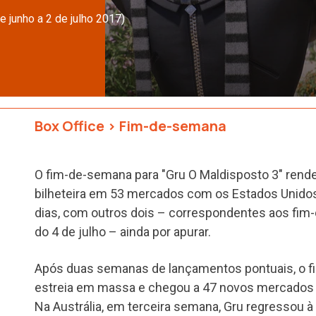
 junho a 2 de julho 2017)
Box Office
>
Fim-de-semana
O fim-de-semana para "Gru O Maldisposto 3" rend
bilheteira em 53 mercados com os Estados Unido
dias, com outros dois – correspondentes aos fim
do 4 de julho – ainda por apurar.
Após duas semanas de lançamentos pontuais, o f
estreia em massa e chegou a 47 novos mercados 
Na Austrália, em terceira semana, Gru regressou à