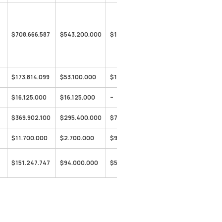
$708.666.587
$543.200.000
$165.466.587
$173.814.099
$53.100.000
$120.714.099
$16.125.000
$16.125.000
–
$369.902.100
$295.400.000
$74.502.100
$11.700.000
$2.700.000
$9.000.000
$151.247.747
$94.000.000
$57.247.747