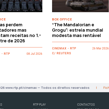
ICE
BOX OFFICE
as perdem
“The Mandalorian e
tadores mas
Grogu”: estreia mundial
am receitas no 1.º
modesta mas rentável
tre de 2026
CINEMAX - RTP
26 Mai 2026
C/ REUTERS
 - RTP
08 Jul 2026
026 www.rtp.pt/cinemax — Todos os direitos reservados
|
Fic
AS
RTP PLAY
CONTACTOS