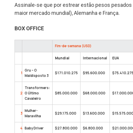
Assinale-se que por estrear estão pesos pesado
maior mercado mundial), Alemanha e França.
BOX OFFICE
Fim-de-semana (USD)
Mundial
Internacional
EUA
Gru – O
1
$171.010.275
$95.600.000
$75.410.27
Maldisposto 3
Transformers:
2
O Último
$85.000.000
$68.000.000
$17.000.00
Cavaleiro
Mulher-
3
$29.175.000
$13.600.000
$15.575.00
Maravilha
4
Baby Driver
$27.800.000
$6.800.000
$21.000.00