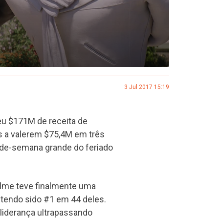
3 Jul 2017 15:19
eu $171M de receita de
s a valerem $75,4M em três
-de-semana grande do feriado
ilme teve finalmente uma
tendo sido #1 em 44 deles.
 liderança ultrapassando