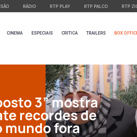
ISÃO
RÁDIO
RTP PLAY
RTP PALCO
RTP ZI
CINEMA
ESPECIAIS
CRITICA
TRAILERS
BOX OFFIC
posto 3” mostra
ate recordes de
lo mundo fora