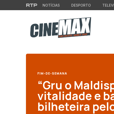
Saltar para o conteúdo principal
NOTÍCIAS
DESPORTO
TELEV
FIM-DE-SEMANA
“Gru o Maldis
vitalidade e b
bilheteira pe