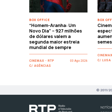
BOX OFFICE
BOX OFF
“Homem-Aranha: Um
Cinem
Novo Dia” – 927 milhões
espec
de dólares valem a
aument
segunda maior estreia
semes
mundial de sempre
CINEMAX
C/ LUSA
CINEMAX - RTP
03 Ago 2026
C/ AGÊNCIAS
© 2011/2
NOTÍCI