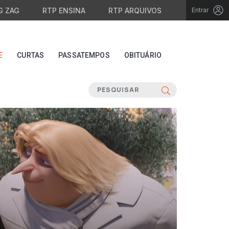
G ZAG
RTP ENSINA
RTP ARQUIVOS
Entrar
E
CURTAS
PASSATEMPOS
OBITUÁRIO