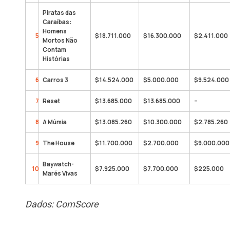
Piratas das
Caraíbas:
Homens
5
$18.711.000
$16.300.000
$2.411.000
Mortos Não
Contam
Histórias
6
Carros 3
$14.524.000
$5.000.000
$9.524.000
7
Reset
$13.685.000
$13.685.000
–
8
A Múmia
$13.085.260
$10.300.000
$2.785.260
9
The House
$11.700.000
$2.700.000
$9.000.000
Baywatch-
10
$7.925.000
$7.700.000
$225.000
Marés Vivas
Dados: ComScore