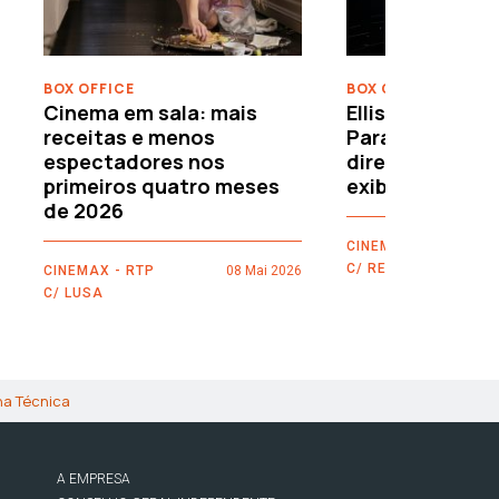
BOX OFFICE
BOX OFFICE
Cinema em sala: mais
Ellison leva o c
receitas e menos
Paramount–War
espectadores nos
directamente 
primeiros quatro meses
exibidores
de 2026
CINEMAX - RTP
C/ REUTERS
CINEMAX - RTP
08 Mai 2026
C/ LUSA
ha Técnica
A EMPRESA