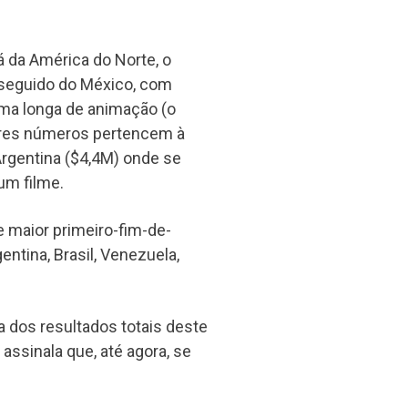
lá da América do Norte, o
 seguido do México, com
ma longa de animação (o
hores números pertencem à
Argentina ($4,4M) onde se
um filme.
e maior primeiro-fim-de-
tina, Brasil, Venezuela,
 dos resultados totais deste
assinala que, até agora, se