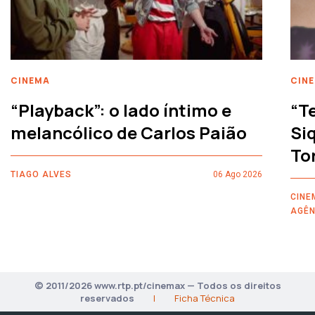
CINEMA
CIN
“Playback”: o lado íntimo e
“T
melancólico de Carlos Paião
Siq
To
TIAGO ALVES
06 Ago 2026
CINE
AGÊN
© 2011/2026 www.rtp.pt/cinemax — Todos os direitos
reservados
|
Ficha Técnica